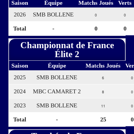
Saison
Équipe
Matchs Joués
Verts
2026
SMB BOLLENE
0
0
Total
-
0
0
Championnat de France
Élite 2
Saison
Équipe
Matchs Joués
Ver
2025
SMB BOLLENE
6
0
2024
MBC CAMARET 2
8
0
2023
SMB BOLLENE
11
0
Total
-
25
0