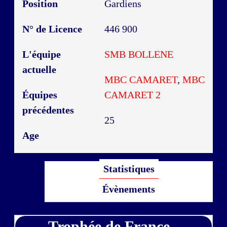
Position
Gardiens
N° de Licence
446 900
L'équipe
SMB BOLLENE
actuelle
MBC CAMARET
,
MBC
Équipes
CAMARET 2
précédentes
25
Age
Statistiques
Évènements
Trophée de France -