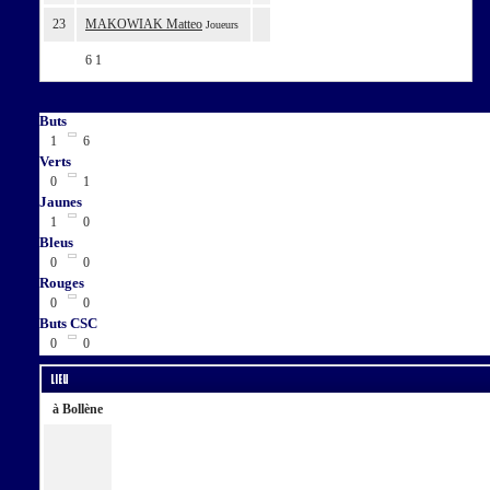
23
MAKOWIAK Matteo
Joueurs
6
1
Buts
1
6
Verts
0
1
Jaunes
1
0
Bleus
0
0
Rouges
0
0
Buts CSC
0
0
Lieu
à Bollène