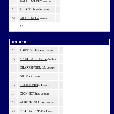
12
ROCHE Sébastien
Joueurs
13
L’HOTEL Nicolas
Joueurs
51
GILLES Matéo
Joueurs
1
1
SUMA TROYES 2
16
LOIRET Guillaume
Gardiens
22
MAUCLAIRE Paulin
Gardiens
4
CHARPENTIER Léo
Joueurs
5
GIL Matéo
Joueurs
12
COLIER Jérémy
Joueurs
14
GIONNET Enzo
Joueurs
17
ALBERTONI Arthur
Joueurs
21
MATHIOT Anthony
Joueurs