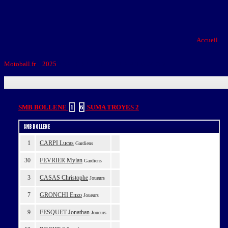
Accueil
Motoball.fr
>
2025
>
SMB BOLLENE – SUMA TROYES 2
SMB BOLLENE
1
-
6
SUMA TROYES 2
SMB BOLLENE
1
CARPI Lucas
Gardiens
30
FEVRIER Mylan
Gardiens
3
CASAS Christophe
Joueurs
7
GRONCHI Enzo
Joueurs
9
FESQUET Jonathan
Joueurs