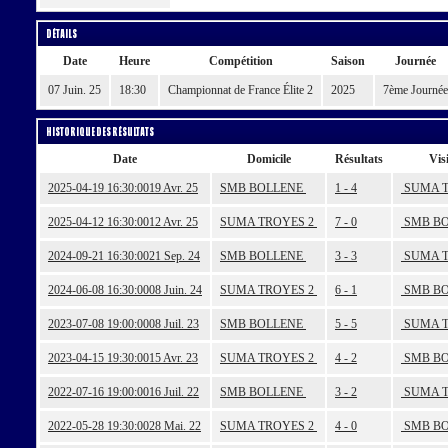
Détails
Date
Heure
Compétition
Saison
Journée
07 Juin. 25
18:30
Championnat de France Élite 2
2025
7ème Journée
Historique des résultats
Date
Domicile
Résultats
Vis
2025-04-19 16:30:00
19 Avr. 25
SMB BOLLENE
1 - 4
SUMA T
2025-04-12 16:30:00
12 Avr. 25
SUMA TROYES 2
7 - 0
SMB BO
2024-09-21 16:30:00
21 Sep. 24
SMB BOLLENE
3 - 3
SUMA T
2024-06-08 16:30:00
08 Juin. 24
SUMA TROYES 2
6 - 1
SMB BO
2023-07-08 19:00:00
08 Juil. 23
SMB BOLLENE
5 - 5
SUMA T
2023-04-15 19:30:00
15 Avr. 23
SUMA TROYES 2
4 - 2
SMB BO
2022-07-16 19:00:00
16 Juil. 22
SMB BOLLENE
3 - 2
SUMA T
2022-05-28 19:30:00
28 Mai. 22
SUMA TROYES 2
4 - 0
SMB BO