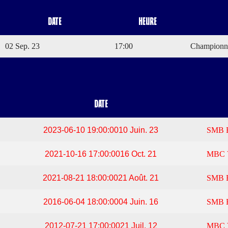
Date
Heure
02 Sep. 23
17:00
Championna
Date
2023-06-10 19:00:00
10 Juin. 23
SMB
2021-10-16 17:00:00
16 Oct. 21
MBC
2021-08-21 18:00:00
21 Août. 21
SMB
2016-06-04 18:00:00
04 Juin. 16
SMB
2012-07-21 17:00:00
21 Juil. 12
MBC