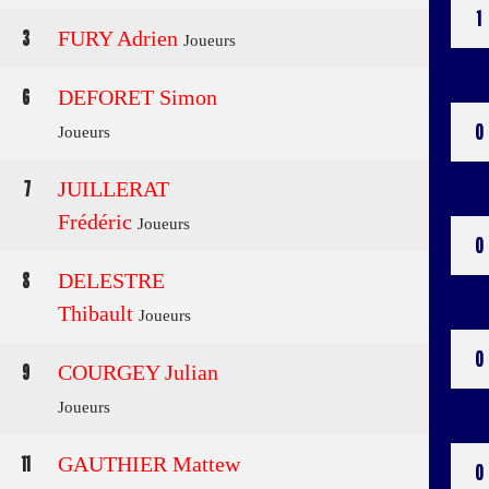
1
3
FURY Adrien
Joueurs
6
DEFORET Simon
0
Joueurs
7
JUILLERAT
Frédéric
Joueurs
0
8
DELESTRE
Thibault
Joueurs
0
9
COURGEY Julian
Joueurs
11
GAUTHIER Mattew
0