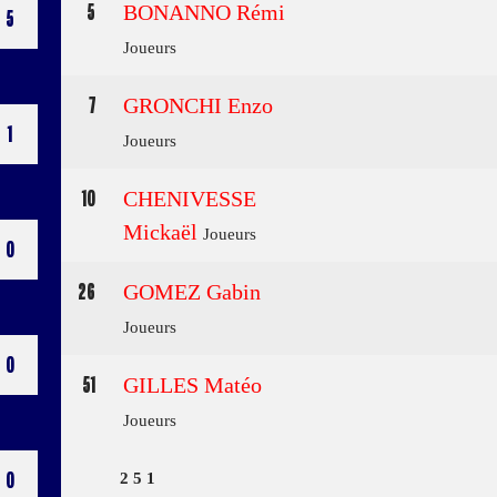
5
BONANNO Rémi
5
Joueurs
7
GRONCHI Enzo
1
Joueurs
10
CHENIVESSE
Mickaël
Joueurs
0
26
GOMEZ Gabin
Joueurs
0
51
GILLES Matéo
Joueurs
0
2
5
1