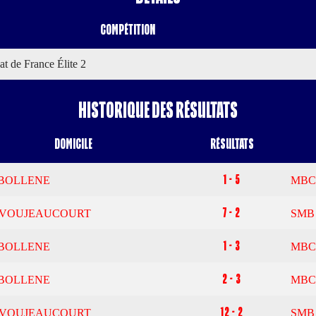
Compétition
t de France Élite 2
Historique des résultats
Domicile
Résultats
1 - 5
 BOLLENE
MBC
7 - 2
 VOUJEAUCOURT
SMB
1 - 3
 BOLLENE
MBC
2 - 3
 BOLLENE
MBC
12 - 2
 VOUJEAUCOURT
SMB