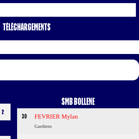
Téléchargements
SMB BOLLENE
2
30
FEVRIER Mylan
Gardiens