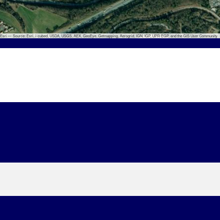
 Esri — Source: Esri, i-cubed, USDA, USGS, AEX, GeoEye, Getmapping, Aerogrid, IGN, IGP, UPR-EGP, and the GIS User Community