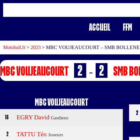
Accueil
FFM
Motoball.fr
>
2023
>
MBC VOUJEAUCOURT – SMB BOLLENE
2
2
MBC VOUJEAUCOURT
SMB BO
-
MBC VOUJEAUCOURT
2
16
EGRY David
Gardiens
2
TATTU Téo
Joueurs