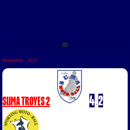
Motoball.fr
>
2023
>
SUMA TROYES 2 – SMB BOLLENE
4
2
SUMA TROYES 2
-