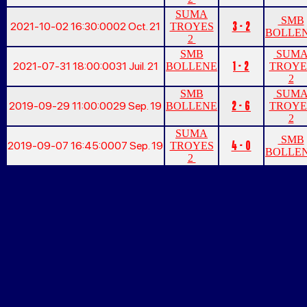
SUMA
SMB
2021-10-02 16:30:00
02 Oct. 21
3 - 2
TROYES
BOLLE
2
SMB
SUM
2021-07-31 18:00:00
31 Juil. 21
1 - 2
BOLLENE
TROYE
2
SMB
SUM
2019-09-29 11:00:00
29 Sep. 19
2 - 6
BOLLENE
TROYE
2
SUMA
SMB
2019-09-07 16:45:00
07 Sep. 19
4 - 0
TROYES
BOLLE
2