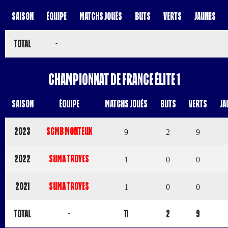
Saison
Équipe
Matchs Joués
Buts
Verts
Jaunes
Total
-
Championnat de France Élite 1
Saison
Équipe
Matchs Joués
Buts
Verts
Ja
2023
SCMB MONTEUX
9
2
9
2022
SUMA TROYES
1
0
0
2021
SUMA TROYES
1
0
0
Total
-
11
2
9