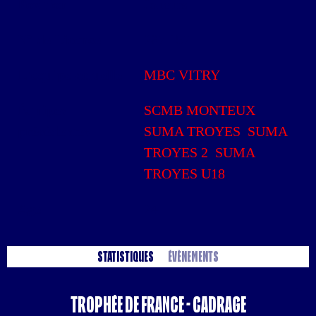
Position
Joueurs
N° de Licence
287 157
L'équipe actuelle
MBC VITRY
Équipes
SCMB MONTEUX
,
précédentes
SUMA TROYES
,
SUMA
TROYES 2
,
SUMA
TROYES U18
Age
24
Statistiques
Évènements
Trophée de France - Cadrage