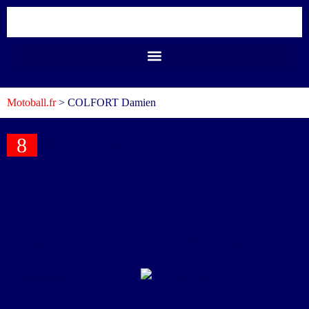
Motoball.fr
>
COLFORT Damien
COLFORT Damien
8
#
8
Nom
COLFORT Damien
Nationalité
France