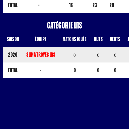
Total
-
18
23
20
Catégorie U18
Saison
Équipe
Matchs Joués
Buts
Verts
2020
SUMA TROYES U18
0
0
0
Total
-
0
0
0