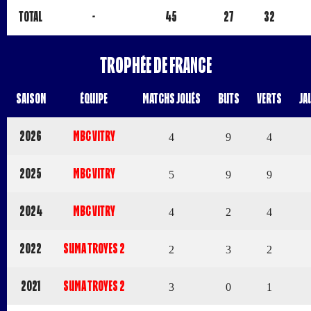
Total
-
45
27
32
Trophée de France
Saison
Équipe
Matchs Joués
Buts
Verts
Ja
2026
MBC VITRY
4
9
4
2025
MBC VITRY
5
9
9
2024
MBC VITRY
4
2
4
2022
SUMA TROYES 2
2
3
2
2021
SUMA TROYES 2
3
0
1