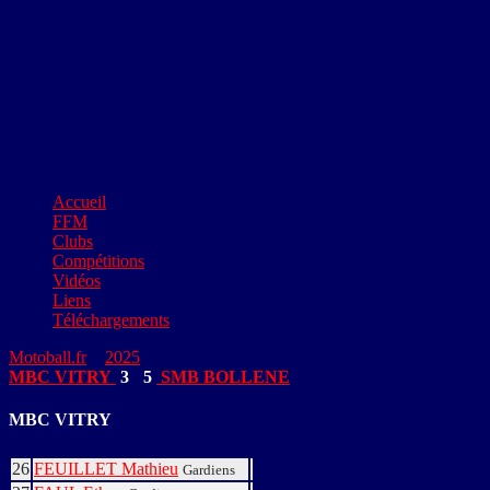
Accueil
FFM
Clubs
Compétitions
Vidéos
Liens
Téléchargements
Motoball.fr
>
2025
>
MBC VITRY – SMB BOLLENE
MBC VITRY
3
-
5
SMB BOLLENE
MBC VITRY
26
FEUILLET Mathieu
Gardiens