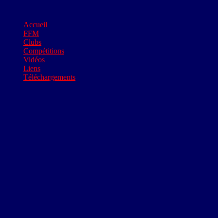
Accueil
FFM
Clubs
Compétitions
Vidéos
Liens
Téléchargements