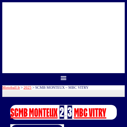
Motoball.fr
>
2025
>
SCMB MONTEUX – MBC VITRY
2
3
SCMB MONTEUX
MBC VITRY
-