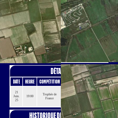
Officiels
Détails
Historique des résultats
Officiels
Arbitre Officiel
COLOMBO Stéphan
THUY David
Détails
Date
Heure
Compétition
Saison
Journée
1/2 Finale
21
Trophée de
Challenge Maurice
Juin.
19:00
2025
France
SABOURIN -
25
Retour
Historique des résultats