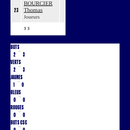
BOURCIER
Thomas
23
Joueurs
3
3
Buts
2
3
Verts
2
3
Jaunes
1
0
Bleus
0
0
Rouges
0
0
Buts CSC
0
0