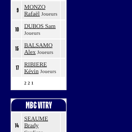
MONZO
9
Rafaël
Joueurs
DUBOS Sam
10
Joueurs
BALSAMO
15
Alex
Joueurs
RIBIERE
17
Kévin
Joueurs
2
2
1
MBC VITRY
SEAUME
Brady
14