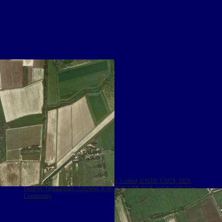
Leaflet
|
Tiles © Esri — Source: Esri, i-cubed, USDA, USGS, AEX,
GeoEye, Getmapping, Aerogrid, IGN, IGP, UPR-EGP, and the GIS User
Community