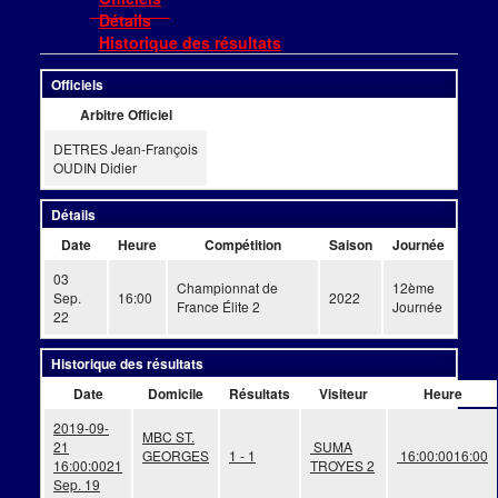
Détails
Historique des résultats
Officiels
Arbitre Officiel
DETRES Jean-François
OUDIN Didier
Détails
Date
Heure
Compétition
Saison
Journée
03
Championnat de
12ème
Sep.
16:00
2022
France Élite 2
Journée
22
Historique des résultats
Date
Domicile
Résultats
Visiteur
Heure
2019-09-
MBC ST.
21
SUMA
GEORGES
1 - 1
16:00:00
16:00
16:00:00
21
TROYES 2
Sep. 19