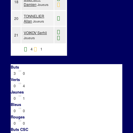
18
Damien
Joueurs
TONNELIER
20
Allan
Joueurs
VOIKOV Serhii
21
Joueurs
4
1
Buts
3
0
Verts
0
4
Jaunes
0
1
Bleus
0
0
Rouges
0
0
Buts CSC