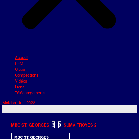
Accueil
FFM
Clubs
Compétitions
Vidéos
Liens
Téléchargements
Motoball.fr
>
2022
>
MBC ST. GEORGES – SUMA TROYES 2
MBC ST. GEORGES
3
-
0
SUMA TROYES 2
MBC ST. GEORGES