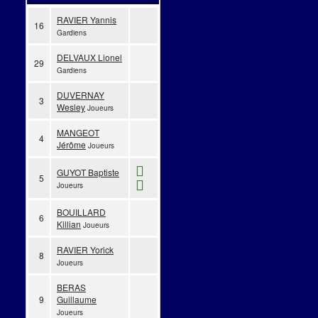
RAVIER Yannis
16
Gardiens
DELVAUX Lionel
29
Gardiens
DUVERNAY
3
Wesley
Joueurs
MANGEOT
4
Jérôme
Joueurs
GUYOT Baptiste
5
Joueurs
BOUILLARD
6
Killian
Joueurs
RAVIER Yorick
8
Joueurs
BERAS
9
Guillaume
Joueurs