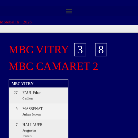
Motoball.fr
>
2026
>
MBC VITRY – MBC CAMARET 2
MBC VITRY
3
-
8
MBC CAMARET 2
MBC VITRY
27
FAUL Ethan
Gardiens
5
MASSENAT
Julien
Joueurs
7
HALLAUER
Augustin
Joueurs