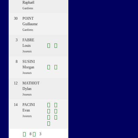
Raphaël
Gardiens
30
POINT
Guillaume
Gardiens
3
FABRE
Louis
Joueurs
8
SUSINI
Morgan
Joueurs
12
MATHIOT
Dylan
Joueurs
14
PACINI
Evan
Joueurs
8
3