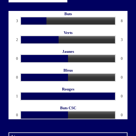
Buts
3
8
Verts
2
3
Jaunes
0
0
Bleus
0
0
Rouges
1
0
Buts CSC
0
0
Carton Jaune : Davy SBARDELLOTTO (Ent.) MBC CAMARET 2