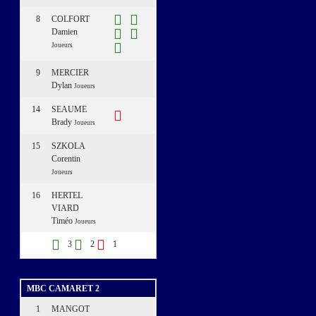
8
COLFORT
Damien
Joueurs
9
MERCIER
Dylan
Joueurs
14
SEAUME
Brady
Joueurs
15
SZKOLA
Corentin
Joueurs
16
HERTEL
VIARD
Timéo
Joueurs
3
2
1
MBC CAMARET 2
1
MANGOT