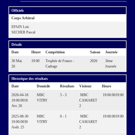
Officiels
Corps Arbitral
EPAIN Loïc
SECHER Pascal
Détails
Date
Heure
Compétition
Saison
Journée
30 Mai.
19:00
Trophée de France -
2026
3ème
26
Cadrage
Journée
Historique des résultats
Date
Domicile
Résultats
Visiteur
Heure
2026-04-18
MBC
5 - 3
MBC
19:00:00
19:00
19:00:00
18
VITRY
CAMARET
Avr. 26
2
2025-08-30
MBC
0 - 1
MBC
19:00:00
19:00
19:00:00
30
VITRY
CAMARET
Août. 25
2