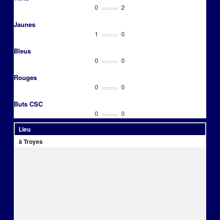
0
2
Jaunes
1
0
Bleus
0
0
Rouges
0
0
Buts CSC
0
0
Lieu
à Troyes