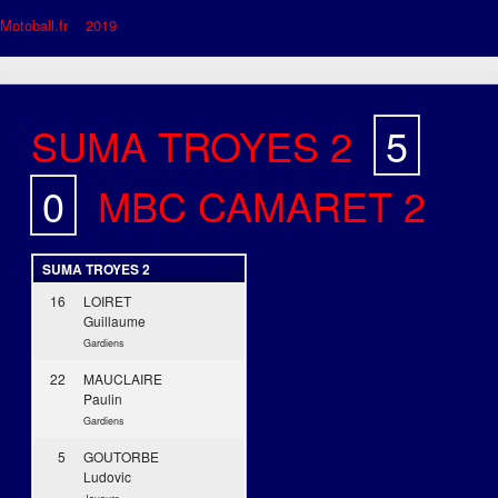
Motoball.fr
>
2019
>
SUMA TROYES 2 – MBC CAMARET 2
SUMA TROYES 2
5
-
0
MBC CAMARET 2
SUMA TROYES 2
16
LOIRET
Guillaume
Gardiens
22
MAUCLAIRE
Paulin
Gardiens
5
GOUTORBE
Ludovic