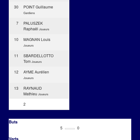
30
POINT Guillaume
Gardiens
7
PALUSZEK
Raphaël
Joueurs
10
MAGNAN Louis
Joueurs
11
SBARDELLOTTO
Tom
Joueurs
12
AYME Aurélien
Joueurs
13
RAYNAUD
Mathieu
Joueurs
2
Buts
5
0
Verts