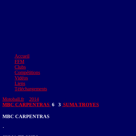
Accueil
FFM
Clubs
Compétitions
Vidéos
Liens
Téléchargements
Motoball.fr
>
2014
>
MBC CARPENTRAS – SUMA TROYES
MBC CARPENTRAS
6
-
3
SUMA TROYES
MBC CARPENTRAS