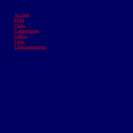
Accueil
FFM
Clubs
Compétitions
Vidéos
Liens
Téléchargements