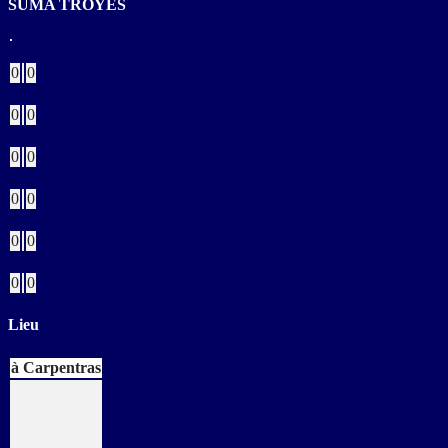
SUMA TROYES
Buts
0
0
Verts
0
0
Jaunes
0
0
Bleus
0
0
Rouges
0
0
Buts CSC
0
0
Lieu
à Carpentras