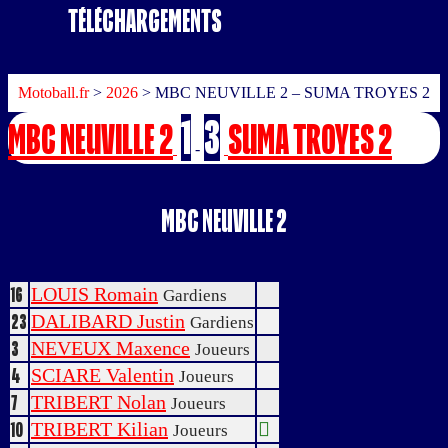
Téléchargements
Motoball.fr
>
2026
>
MBC NEUVILLE 2 – SUMA TROYES 2
1
3
MBC NEUVILLE 2
SUMA TROYES 2
-
MBC NEUVILLE 2
LOUIS Romain
16
Gardiens
DALIBARD Justin
23
Gardiens
NEVEUX Maxence
3
Joueurs
SCIARE Valentin
4
Joueurs
TRIBERT Nolan
7
Joueurs
TRIBERT Kilian
10
Joueurs