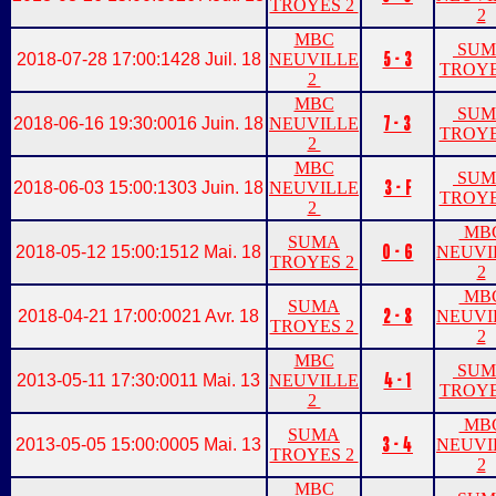
TROYES 2
2
MBC
SUM
5 - 3
2018-07-28 17:00:14
28 Juil. 18
NEUVILLE
TROYE
2
MBC
SUM
7 - 3
2018-06-16 19:30:00
16 Juin. 18
NEUVILLE
TROYE
2
MBC
SUM
3 - F
2018-06-03 15:00:13
03 Juin. 18
NEUVILLE
TROYE
2
MB
SUMA
0 - 6
2018-05-12 15:00:15
12 Mai. 18
NEUVI
TROYES 2
2
MB
SUMA
2 - 8
2018-04-21 17:00:00
21 Avr. 18
NEUVI
TROYES 2
2
MBC
SUM
4 - 1
2013-05-11 17:30:00
11 Mai. 13
NEUVILLE
TROYE
2
MB
SUMA
3 - 4
2013-05-05 15:00:00
05 Mai. 13
NEUVI
TROYES 2
2
MBC