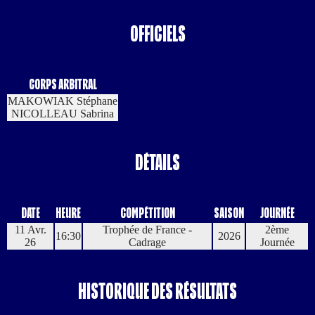
Officiels
Corps Arbitral
MAKOWIAK Stéphane
NICOLLEAU Sabrina
Détails
Date
Heure
Compétition
Saison
Journée
11 Avr.
Trophée de France -
2ème
16:30
2026
26
Cadrage
Journée
Historique des résultats