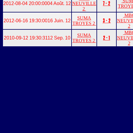
SUM
7 - 2
2012-08-04 20:00:00
04 Août. 12
NEUVILLE
TROYE
2
MB
SUMA
3 - 2
2012-06-16 19:30:00
16 Juin. 12
NEUVI
TROYES 2
2
MB
SUMA
2 - 1
2010-09-12 19:30:31
12 Sep. 10
NEUVI
TROYES 2
2