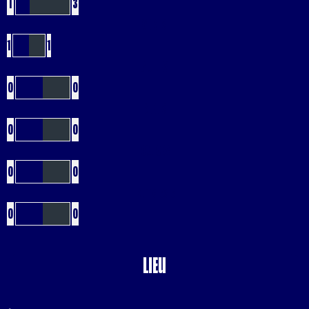
1
3
Verts
1
1
Jaunes
0
0
Bleus
0
0
Rouges
0
0
Buts CSC
0
0
Lieu