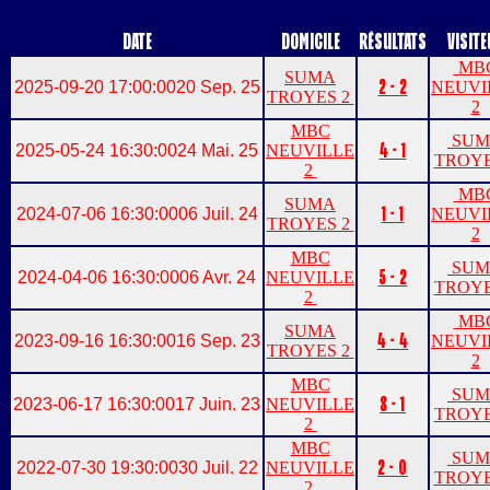
Date
Domicile
Résultats
Visite
MB
SUMA
2 - 2
2025-09-20 17:00:00
20 Sep. 25
NEUVI
TROYES 2
2
MBC
SUM
4 - 1
2025-05-24 16:30:00
24 Mai. 25
NEUVILLE
TROYE
2
MB
SUMA
1 - 1
2024-07-06 16:30:00
06 Juil. 24
NEUVI
TROYES 2
2
MBC
SUM
5 - 2
2024-04-06 16:30:00
06 Avr. 24
NEUVILLE
TROYE
2
MB
SUMA
4 - 4
2023-09-16 16:30:00
16 Sep. 23
NEUVI
TROYES 2
2
MBC
SUM
8 - 1
2023-06-17 16:30:00
17 Juin. 23
NEUVILLE
TROYE
2
MBC
SUM
2 - 0
2022-07-30 19:30:00
30 Juil. 22
NEUVILLE
TROYE
2