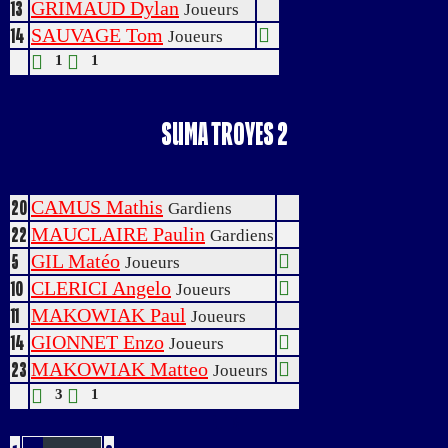
GRIMAUD Dylan
13
Joueurs
SAUVAGE Tom
14
Joueurs
1
1
SUMA TROYES 2
CAMUS Mathis
20
Gardiens
MAUCLAIRE Paulin
22
Gardiens
GIL Matéo
5
Joueurs
CLERICI Angelo
10
Joueurs
MAKOWIAK Paul
11
Joueurs
GIONNET Enzo
14
Joueurs
MAKOWIAK Matteo
23
Joueurs
3
1
Buts