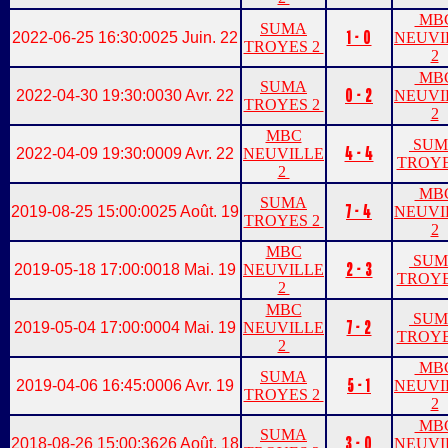
MB
SUMA
1 - 0
2022-06-25 16:30:00
25 Juin. 22
NEUVI
TROYES 2
2
MB
SUMA
0 - 2
2022-04-30 19:30:00
30 Avr. 22
NEUVI
TROYES 2
2
MBC
SUM
4 - 4
2022-04-09 19:30:00
09 Avr. 22
NEUVILLE
TROYE
2
MB
SUMA
7 - 4
2019-08-25 15:00:00
25 Août. 19
NEUVI
TROYES 2
2
MBC
SUM
2 - 3
2019-05-18 17:00:00
18 Mai. 19
NEUVILLE
TROYE
2
MBC
SUM
7 - 2
2019-05-04 17:00:00
04 Mai. 19
NEUVILLE
TROYE
2
MB
SUMA
5 - 1
2019-04-06 16:45:00
06 Avr. 19
NEUVI
TROYES 2
2
MB
SUMA
3 - 0
2018-08-26 15:00:36
26 Août. 18
NEUVI