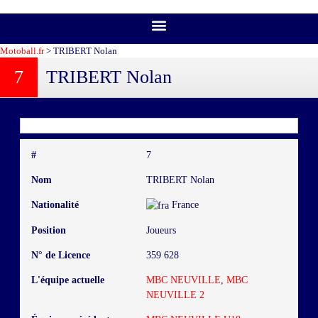
Motoball.fr
>
TRIBERT Nolan
7
TRIBERT Nolan
#
7
Nom
TRIBERT Nolan
Nationalité
France
Position
Joueurs
N° de Licence
359 628
L'équipe actuelle
MBC NEUVILLE
,
MBC
NEUVILLE 2