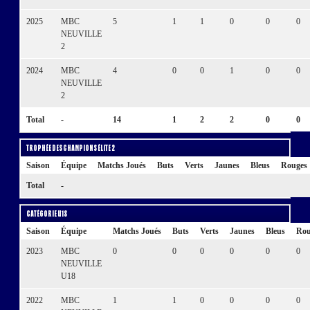
2025
MBC
5
1
1
0
0
0
NEUVILLE
2
2024
MBC
4
0
0
1
0
0
NEUVILLE
2
Total
-
14
1
2
2
0
0
Trophée des Champions Élite 2
Saison
Équipe
Matchs Joués
Buts
Verts
Jaunes
Bleus
Rouges
Total
-
Catégorie U18
Saison
Équipe
Matchs Joués
Buts
Verts
Jaunes
Bleus
Rou
2023
MBC
0
0
0
0
0
0
NEUVILLE
U18
2022
MBC
1
1
0
0
0
0