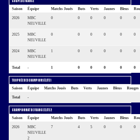
Coupe de France
Saison
Équipe
Matchs Joués
Buts
Verts
Jaunes
Bleus
Rou
2026
MBC
0
0
0
0
0
0
NEUVILLE
2025
MBC
0
0
0
0
0
0
NEUVILLE
2024
MBC
1
0
0
0
0
0
NEUVILLE
Total
-
1
0
0
0
0
0
Trophée des Champions Élite 1
Saison
Équipe
Matchs Joués
Buts
Verts
Jaunes
Bleus
Rouges
Total
-
Championnat de France Élite 2
Saison
Équipe
Matchs Joués
Buts
Verts
Jaunes
Bleus
Rou
2026
MBC
7
4
5
0
0
0
NEUVILLE
2