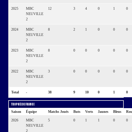
2025
MBC
12
3
4
0
1
0
NEUVILLE
2
2024
MBC
8
2
1
0
0
0
NEUVILLE
2
2023
MBC
8
0
0
0
0
0
NEUVILLE
2
2022
MBC
3
0
0
0
0
0
NEUVILLE
2
Total
-
38
9
10
0
1
0
Trophée de France
Saison
Équipe
Matchs Joués
Buts
Verts
Jaunes
Bleus
Rou
2026
MBC
5
0
1
1
0
0
NEUVILLE
2