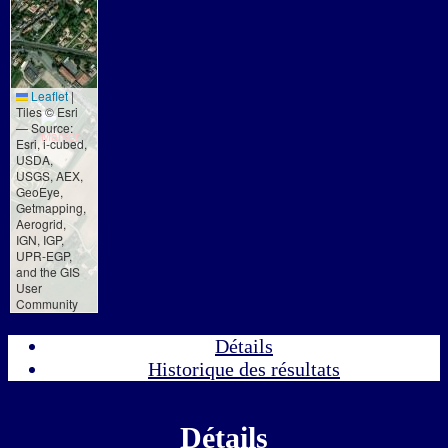
Leaflet
|
Tiles © Esri
— Source:
Esri, i-cubed,
USDA,
USGS, AEX,
GeoEye,
Getmapping,
Aerogrid,
IGN, IGP,
UPR-EGP,
and the GIS
User
Community
Détails
Historique des résultats
Détails