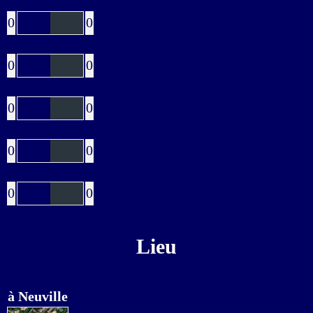
Verts
0
0
Jaunes
0
0
Bleus
0
0
Rouges
0
0
Buts CSC
0
0
Lieu
à Neuville