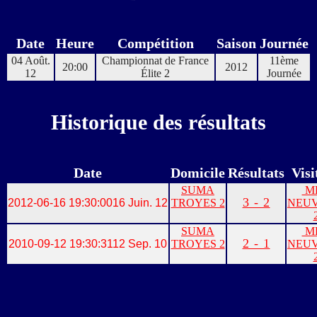
Date
Heure
Compétition
Saison
Journée
04 Août.
Championnat de France
11ème
20:00
2012
12
Élite 2
Journée
Historique des résultats
Date
Domicile
Résultats
Visi
SUMA
M
3 - 2
2012-06-16 19:30:00
16 Juin. 12
TROYES 2
NEUV
SUMA
M
2 - 1
2010-09-12 19:30:31
12 Sep. 10
TROYES 2
NEUV