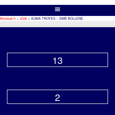
Motoball.fr
>
2026
>
SUMA TROYES – SMB BOLLENE
SUMA TROYES
13
-
2