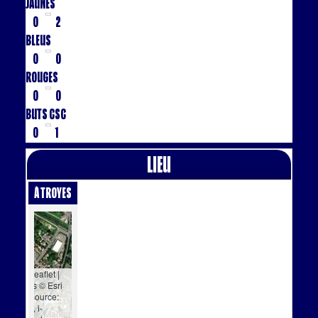
Jaunes
0
2
Bleus
0
0
Rouges
0
0
Buts CSC
0
1
Lieu
à Troyes
Leaflet
|
Tiles © Esri
— Source:
Esri, i-