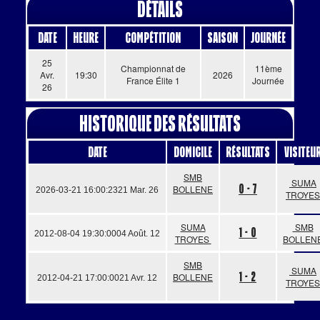
Détails
Date
Heure
Compétition
Saison
Journée
25
Championnat de
11ème
Avr.
19:30
2026
France Élite 1
Journée
26
Historique des résultats
Date
Domicile
Résultats
Visiteu
SMB
SUMA
0 - 7
BOLLENE
2026-03-21 16:00:23
21 Mar. 26
TROYES
SUMA
SMB
1 - 0
2012-08-04 19:30:00
04 Août. 12
TROYES
BOLLEN
SMB
SUMA
1 - 2
BOLLENE
2012-04-21 17:00:00
21 Avr. 12
TROYES