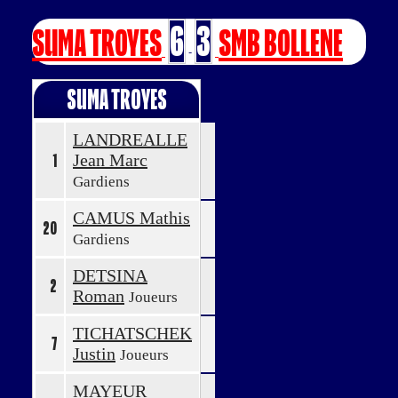
6
3
SUMA TROYES
SMB BOLLENE
-
SUMA TROYES
LANDREALLE
Jean Marc
1
Gardiens
CAMUS Mathis
20
Gardiens
DETSINA
2
Roman
Joueurs
TICHATSCHEK
7
Justin
Joueurs
MAYEUR