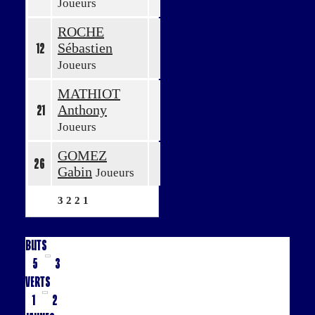
Joueurs
ROCHE
Sébastien
12
Joueurs
MATHIOT
Anthony
21
Joueurs
GOMEZ
26
Gabin
Joueurs
3
2
2
1
Buts
5
3
Verts
1
2