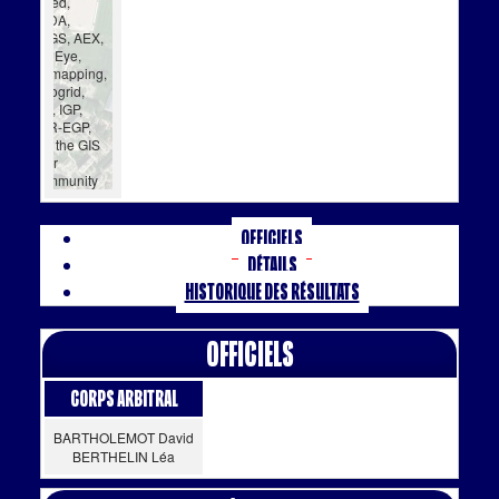
cubed,
USDA,
USGS, AEX,
GeoEye,
Getmapping,
Aerogrid,
IGN, IGP,
UPR-EGP,
and the GIS
User
Community
Officiels
Détails
Historique des résultats
Officiels
Corps Arbitral
BARTHOLEMOT David
BERTHELIN Léa