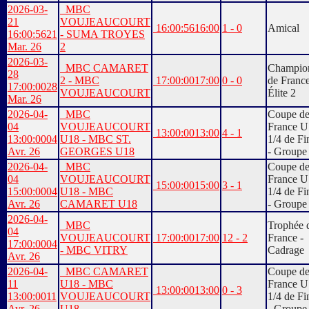
2026-03-
MBC
21
VOUJEAUCOURT
16:00:56
16:00
1 - 0
Amical
16:00:56
21
- SUMA TROYES
Mar. 26
2
2026-03-
MBC CAMARET
Champio
28
2 - MBC
17:00:00
17:00
0 - 0
de Franc
17:00:00
28
VOUJEAUCOURT
Élite 2
Mar. 26
2026-04-
MBC
Coupe d
04
VOUJEAUCOURT
France U
13:00:00
13:00
4 - 1
13:00:00
04
U18 - MBC ST.
1/4 de Fi
Avr. 26
GEORGES U18
- Groupe
2026-04-
MBC
Coupe d
04
VOUJEAUCOURT
France U
15:00:00
15:00
3 - 1
15:00:00
04
U18 - MBC
1/4 de Fi
Avr. 26
CAMARET U18
- Groupe
2026-04-
MBC
Trophée 
04
VOUJEAUCOURT
17:00:00
17:00
12 - 2
France -
17:00:00
04
- MBC VITRY
Cadrage
Avr. 26
2026-04-
MBC CAMARET
Coupe d
11
U18 - MBC
France U
13:00:00
13:00
0 - 3
13:00:00
11
VOUJEAUCOURT
1/4 de Fi
Avr. 26
U18
- Groupe