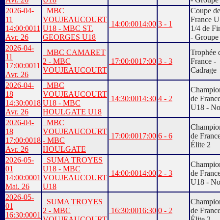
2026-04-
MBC
Coupe d
11
VOUJEAUCOURT
France U
14:00:00
14:00
3 - 1
14:00:00
11
U18 - MBC ST.
1/4 de Fi
Avr. 26
GEORGES U18
- Groupe
2026-04-
MBC CAMARET
Trophée 
11
2 - MBC
17:00:00
17:00
3 - 3
France -
17:00:00
11
VOUJEAUCOURT
Cadrage
Avr. 26
2026-04-
MBC
Champio
18
VOUJEAUCOURT
14:30:00
14:30
4 - 2
de Franc
14:30:00
18
U18 - MBC
U18 - No
Avr. 26
HOULGATE U18
2026-04-
MBC
Champio
18
VOUJEAUCOURT
17:00:00
17:00
6 - 6
de Franc
17:00:00
18
- MBC
Élite 2
Avr. 26
HOULGATE
2026-05-
SUMA TROYES
Champio
01
U18 - MBC
14:00:00
14:00
2 - 3
de Franc
14:00:00
01
VOUJEAUCOURT
U18 - No
Mai. 26
U18
2026-05-
SUMA TROYES
Champio
01
2 - MBC
16:30:00
16:30
0 - 2
de Franc
16:30:00
01
VOUJEAUCOURT
Élite 2