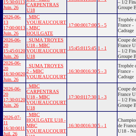
15:30:01
13
– 1/2 Fina
CARPENTRAS
Juin. 26
Groupe 
U18
2026-06-
MBC
Trophée 
13
VOUJEAUCOURT
17:00:00
17:00
5 - 5
France -
17:00:00
13
- MBC
Cadrage
Juin. 26
HOULGATE
2026-06-
SUMA TROYES
Coupe d
20
U18 - MBC
France U
15:45:01
15:45
1 - 1
15:45:01
20
VOUJEAUCOURT
– 1/2 Fina
Juin. 26
U18
Groupe 
2026-06-
SUMA TROYES
Trophée 
20
2 - MBC
16:30:00
16:30
5 - 3
France -
16:30:00
20
VOUJEAUCOURT
Cadrage
Juin. 26
MBC
2026-06-
Coupe d
CARPENTRAS
20
France U
U18 - MBC
17:30:01
17:30
1 - 3
17:30:01
20
– 1/2 Fina
VOUJEAUCOURT
Juin. 26
Groupe 
U18
MBC
2026-07-
HOULGATE U18 -
Champio
11
MBC
16:30:00
16:30
5 - 1
de Franc
16:30:00
11
VOUJEAUCOURT
U18 - No
Juil. 26