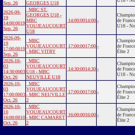
U18 - No
Sep. 26
GEORGES U18
MBC ST.
2026-09-
GEORGES U18 -
Champio
19
MBC
14:00:00
14:00
-
de Franc
14:00:00
19
VOUJEAUCOURT
U18 - No
Sep. 26
U18
2026-09-
MBC
Champio
19
VOUJEAUCOURT
17:00:00
17:00
-
de Franc
17:00:00
19
- MBC VITRY
Élite 2
Sep. 26
2026-10-
MBC
Champio
03
VOUJEAUCOURT
14:30:00
14:30
-
de Franc
14:30:00
03
U18 - MBC
U18 - No
Oct. 26
NEUVILLE U18
2026-10-
MBC
Champio
03
VOUJEAUCOURT
17:00:00
17:00
-
de Franc
17:00:00
03
- MBC NEUVILLE
Élite 2
Oct. 26
2
2026-10-
MBC
Champio
10
VOUJEAUCOURT
16:00:00
16:00
-
de Franc
16:00:00
10
- MBC CAMARET
Élite 2
Oct. 26
2