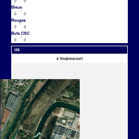
0
0
Bleus
0
0
Rouges
0
0
Buts CSC
0
0
Lieu
à Voujeaucourt