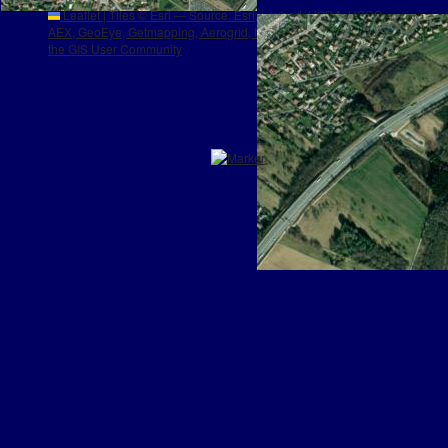
Leaflet
|
Tiles © Esri — Source: Esri, i-cubed, USDA, USGS,
AEX, GeoEye, Getmapping, Aerogrid, IGN, IGP, UPR-EGP, and
the GIS User Community