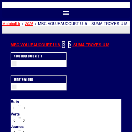
Motoball.fr
>
2026
>
MBC VOUJEAUCOURT U18 – SUMA TROYES U18
MBC VOUJEAUCOURT U18
2
-
0
SUMA TROYES U18
MBC VOUJEAUCOURT U18
SUMA TROYES U18
Buts
0
0
Verts
0
0
Jaunes