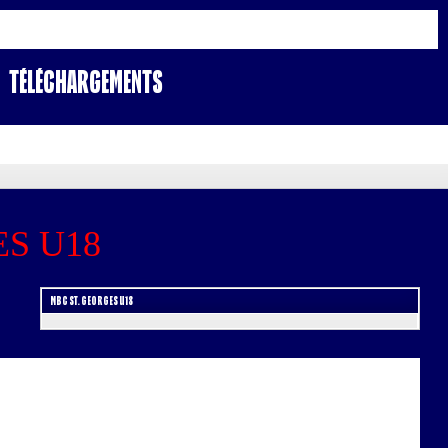
Téléchargements
ES U18
MBC ST. GEORGES U18