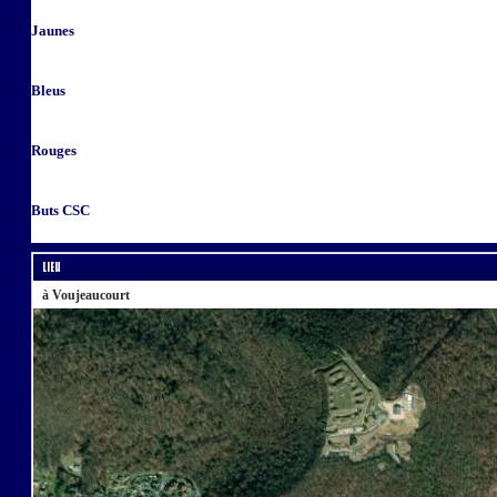
Jaunes
Bleus
Rouges
Buts CSC
Lieu
à Voujeaucourt