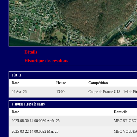
Détails
Historique des résultats
Détails
Date
Heure
Compétition
04 Avr. 26
13:00
Coupe de France U18 - 1/4 de Fi
Historique des résultats
Date
Domicile
2025-08-30 14:00:00
30 Août. 25
MBC ST. GE
2025-03-22 14:00:00
22 Mar. 25
MBC VOUJE