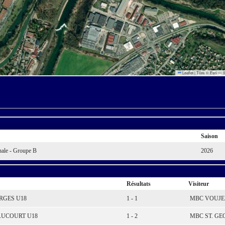
Leaflet
|
Tiles © Esri — S
Saison
nale - Groupe B
2026
Résultats
Visiteur
ORGES U18
1 - 1
MBC VOUJE
AUCOURT U18
1 - 2
MBC ST. GE