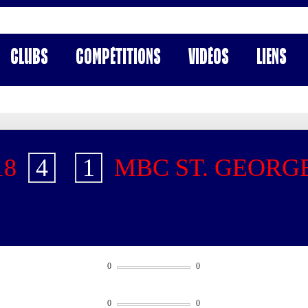
Clubs
Compétitions
Vidéos
Liens
18
4
-
1
MBC ST. GEORG
0
0
0
0