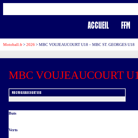
Accueil
FFM
Motoball.fr
>
2026
>
MBC VOUJEAUCOURT U18 – MBC ST. GEORGES U18
MBC VOUJEAUCOURT U
MBC VOUJEAUCOURT U18
Buts
Verts