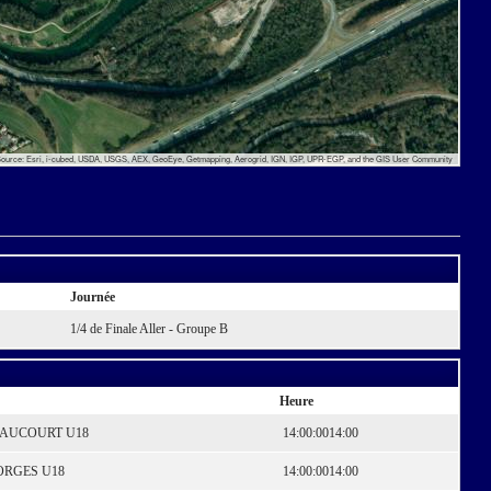
ource: Esri, i-cubed, USDA, USGS, AEX, GeoEye, Getmapping, Aerogrid, IGN, IGP, UPR-EGP, and the GIS User Community
Journée
1/4 de Finale Aller - Groupe B
Heure
AUCOURT U18
14:00:00
14:00
ORGES U18
14:00:00
14:00