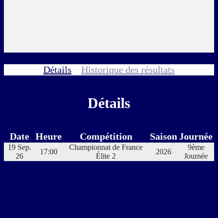
Détails
Historique des résultats
Détails
Date
Heure
Compétition
Saison
Journée
19 Sep.
Championnat de France
9ème
17:00
2026
26
Élite 2
Journée