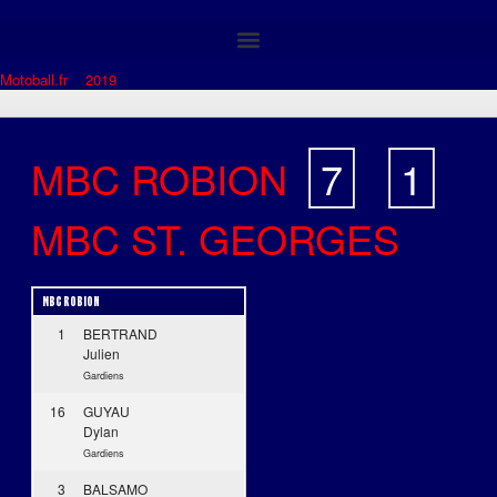
Motoball.fr
>
2019
>
MBC ROBION – MBC ST. GEORGES
MBC ROBION
7
-
1
MBC ST. GEORGES
MBC ROBION
1
BERTRAND
Julien
Gardiens
16
GUYAU
Dylan
Gardiens
3
BALSAMO