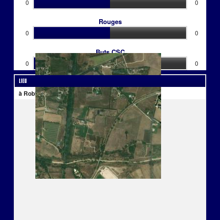
0
0
Rouges
0
0
Buts CSC
0
0
Lieu
à Robion