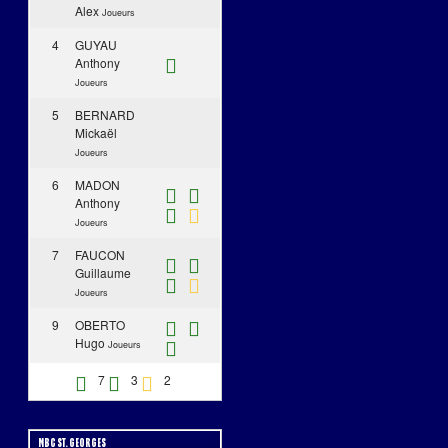
Alex
Joueurs
4
GUYAU
Anthony
Joueurs
5
BERNARD
Mickaël
Joueurs
6
MADON
Anthony
Joueurs
7
FAUCON
Guillaume
Joueurs
9
OBERTO
Hugo
Joueurs
7
3
2
MBC ST. GEORGES