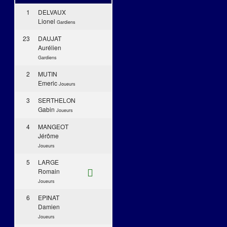
1
DELVAUX
Lionel
Gardiens
23
DAUJAT
Aurélien
Gardiens
2
MUTIN
Emeric
Joueurs
3
SERTHELON
Gabin
Joueurs
4
MANGEOT
Jérôme
Joueurs
5
LARGE
Romain
Joueurs
6
EPINAT
Damien
Joueurs