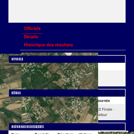
Officiels
Détails
Historique des résultats
Officiels
Arbitre Officiel
BOUAISS Fouad
VILBERT Eric
Détails
Date
Heure
Compétition
Saison
Journée
13 Juil.
20:00
Trophée de
2019
1/2 Finale -
19
France
Retour
Historique des résultats