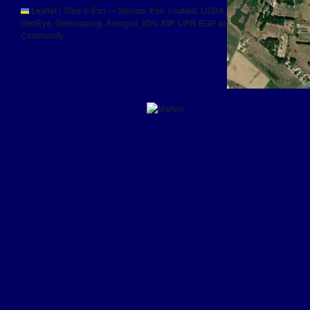
Leaflet
|
Tiles © Esri — Source: Esri, i-cubed, USDA, USGS, AEX,
GeoEye, Getmapping, Aerogrid, IGN, IGP, UPR-EGP, and the GIS User
Community