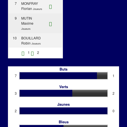
7
MONFRAY
Florian
Joueurs
9
MUTIN
Maxime
Joueurs
10
BOUILLARD
Robin
Joueurs
1
2
Buts
7
1
Verts
3
2
Jaunes
2
0
Bleus