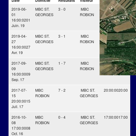
Date
Domicile
Résultats
Visiteur
Heure
2019-06-
MBC ST.
3 - 0
MBC
16:00:02
16:00
01
GEORGES
ROBION
16:00:02
01
Juin. 19
2019-04-
MBC ST.
3 - 1
MBC
16:00:00
16:00
27
GEORGES
ROBION
16:00:00
27
Avr. 19
2017-09-
MBC ST.
1 - 7
MBC
16:00:00
16:00
09
GEORGES
ROBION
16:00:00
09
Sep. 17
2017-07-
MBC
7 - 2
MBC ST.
20:00:00
20:00
15
ROBION
GEORGES
20:00:00
15
Juil. 17
2016-10-
MBC
0 - 4
MBC ST.
17:00:00
17:00
08
ROBION
GEORGES
17:00:00
08
Oct. 16