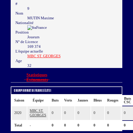
#
9
Nom
MUTIN Maxime
Nationalité
France
Position
Joueurs
N° de Licence
169 374
L'équipe actuelle
MBC ST. GEORGES
Age
32
Statistiques
Évènements
Championnat de France Élite 1
Buts
Saison
Équipe
Buts
Verts
Jaunes
Bleus
Rouges
CSC
MBC ST.
2020
0
0
0
0
0
0
GEORGES
Total
-
0
0
0
0
0
0