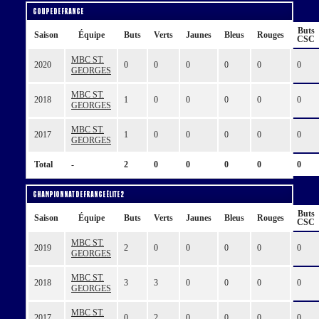
Coupe de France
Buts
Saison
Équipe
Buts
Verts
Jaunes
Bleus
Rouges
CSC
MBC ST.
2020
0
0
0
0
0
0
GEORGES
MBC ST.
2018
1
0
0
0
0
0
GEORGES
MBC ST.
2017
1
0
0
0
0
0
GEORGES
Total
-
2
0
0
0
0
0
Championnat de France Élite 2
Buts
Saison
Équipe
Buts
Verts
Jaunes
Bleus
Rouges
CSC
MBC ST.
2019
2
0
0
0
0
0
GEORGES
MBC ST.
2018
3
3
0
0
0
0
GEORGES
MBC ST.
2017
0
2
0
0
0
0