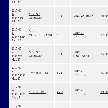
Juin. 17
2017-06-
17
MBC ST.
2 - 5
MBC VALREAS
16:00
16:00:00
17
GEORGES
Juin. 17
2017-06-
MBC
10
MBC ST.
VOUJEAUCOURT
3 - 1
17:00
17:00:26
10
GEORGES
Juin. 17
2017-05-
27
MBC ST.
MBC
5 - 3
16:00
16:00:49
27
GEORGES
VOUJEAUCOURT
Mai. 17
2017-05-
20
MBC ST.
SMB BOLLENE
1 - 4
16:00
16:00:00
20
GEORGES
Mai. 17
2017-04-
29
MBC ST.
MBC VITRY
4 - 11
19:00
19:00:00
29
GEORGES
Avr. 17
2017-04-