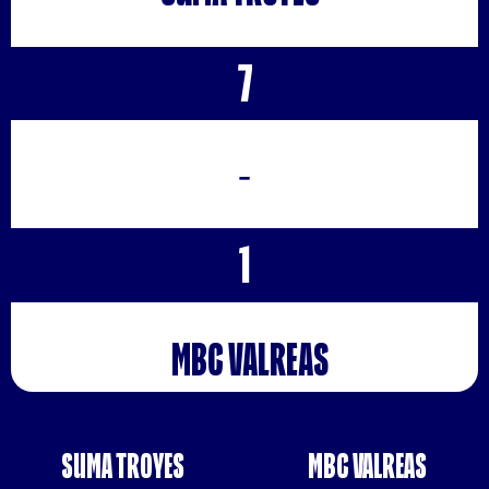
7
-
1
MBC VALREAS
SUMA TROYES
MBC VALREAS