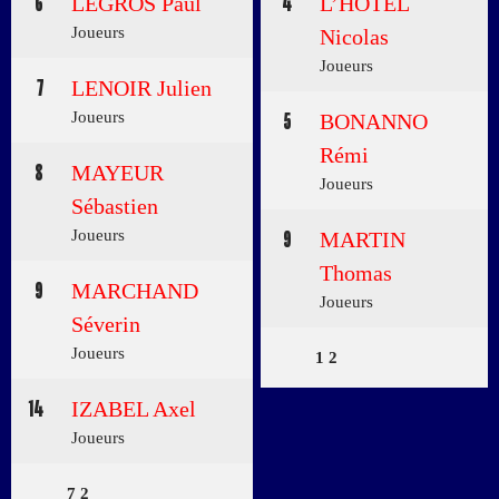
6
LEGROS Paul
4
L’HOTEL
Joueurs
Nicolas
Joueurs
7
LENOIR Julien
Joueurs
5
BONANNO
Rémi
8
MAYEUR
Joueurs
Sébastien
Joueurs
9
MARTIN
Thomas
9
MARCHAND
Joueurs
Séverin
Joueurs
1
2
14
IZABEL Axel
Joueurs
7
2