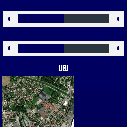
Rouges
0
0
Buts CSC
0
0
Lieu
à Troyes