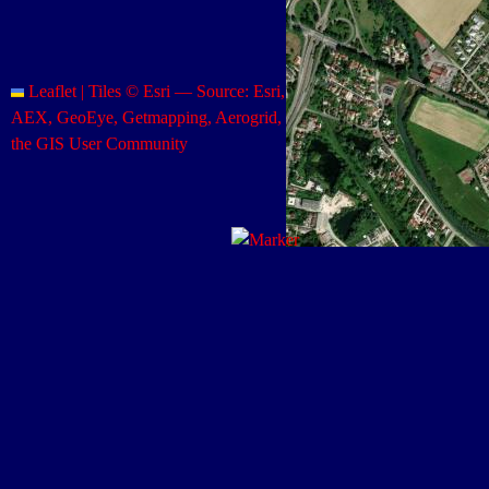
Leaflet
|
Tiles © Esri — Source: Esri, i-cubed, USDA, USGS,
AEX, GeoEye, Getmapping, Aerogrid, IGN, IGP, UPR-EGP, and
the GIS User Community