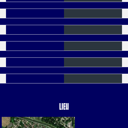
Verts
Jaunes
Bleus
Rouges
Buts CSC
Lieu
à Troyes