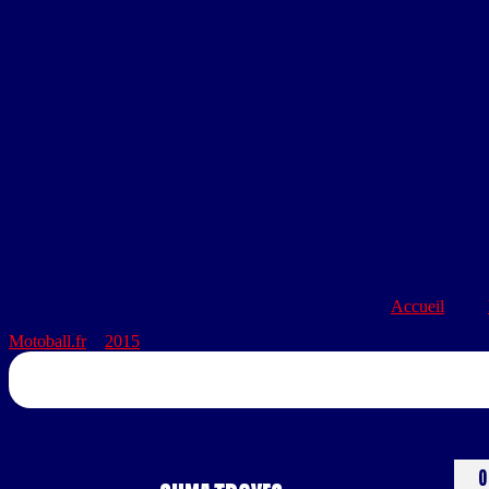
Accueil
Motoball.fr
>
2015
>
SUMA TROYES – MBC VALREAS
0