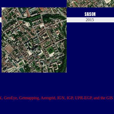
Compétition
Saison
Coupe de France
2015
X, GeoEye, Getmapping, Aerogrid, IGN, IGP, UPR-EGP, and the GI