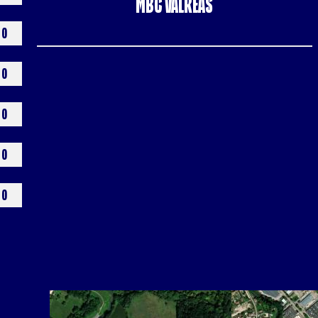
MBC VALREAS
0
0
0
0
0