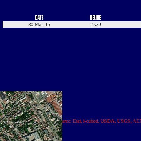
Date
Heure
30 Mai. 15
19:30
Leaflet
|
Tiles © Esri — Source: Esri, i-cubed, USDA, USGS, AE