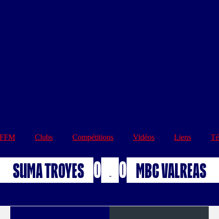
FFM
Clubs
Compétitions
Vidéos
Liens
Té
0
0
SUMA TROYES
MBC VALREAS
-
Buts