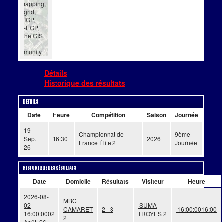
Getmapping,
Aerogrid,
IGN, IGP,
UPR-EGP,
and the GIS
User
Community
Détails
Historique des résultats
Détails
Date
Heure
Compétition
Saison
Journée
19
Championnat de
9ème
Sep.
16:30
2026
France Élite 2
Journée
26
Historique des résultats
Date
Domicile
Résultats
Visiteur
Heure
2026-08-
MBC
02
SUMA
CAMARET
2 - 3
16:00:00
16:00
16:00:00
02
TROYES 2
2
Août. 26