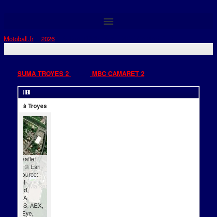
Motoball.fr
>
2026
>
SUMA TROYES 2 – MBC CAMARET 2
SUMA TROYES 2
16:30
MBC CAMARET 2
Lieu
à Troyes
Leaflet
|
Tiles © Esri
— Source:
Esri, i-
cubed,
USDA,
USGS, AEX,
GeoEye,