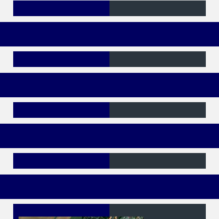
Jaunes
Bleus
Rouges
Buts CSC