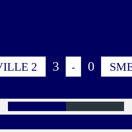
s
Compétitions
Vidéos
Lie
3
0
ILLE 2
SMB
-
Buts
Verts