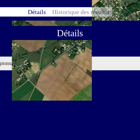
Détails
Historique des résultats
Détails
Compétition
ionnat de France Élite 2