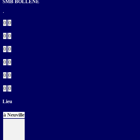
SMB BOLLENE
Buts
0
0
Verts
0
0
Jaunes
0
0
Bleus
0
0
Rouges
0
0
Buts CSC
0
0
Lieu
à Neuville