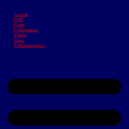
Accueil
FFM
Clubs
Compétitions
Vidéos
Liens
Téléchargements