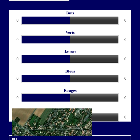
Buts
0
0
Verts
0
0
Jaunes
0
0
Bleus
0
0
Rouges
0
0
Buts CSC
0
0
Forfait de l'équipe de Bollène
Lieu