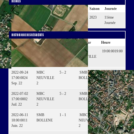
Détails
Date
Heure
Compétition
Saison
Journée
23 Sep.
Annulé
Championnat de France
2023
11ème
23
Élite 2
Journée
Historique des résultats
Date
Domicile
Résultats
Visiteur
Heure
2023-05-27
SMB
1 - 4
MBC
19:00:00
19:00
19:00:00
27
BOLLENE
NEUVILLE
Mai. 23
2
2022-09-24
MBC
5 - 2
SMB
17:00:00
17:00
17:00:00
24
NEUVILLE
BOLLENE
Sep. 22
2
2022-07-02
MBC
5 - 2
SMB
17:00:00
17:00
17:00:00
02
NEUVILLE
BOLLENE
Juil. 22
2
2022-06-11
SMB
1 - 1
MBC
18:00:00
18:00
18:00:00
11
BOLLENE
NEUVILLE
Juin. 22
2