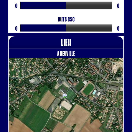
0
0
Buts CSC
0
0
Lieu
à Neuville