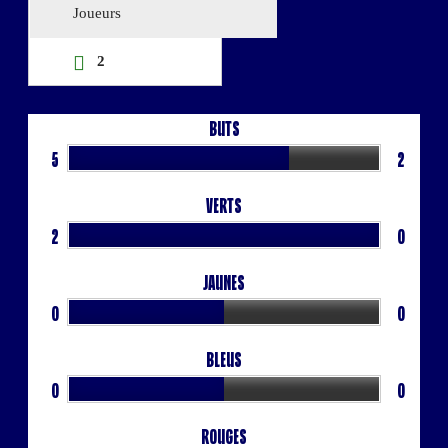
Joueurs
2
Buts
5
2
Verts
2
0
Jaunes
0
0
Bleus
0
0
Rouges