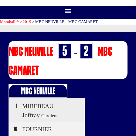
Motoball.fr
>
2019
>
MBC NEUVILLE – MBC CAMARET
5
2
MBC NEUVILLE
MBC
-
CAMARET
MBC NEUVILLE
1
MIREBEAU
Joffray
Gardiens
16
FOURNIER