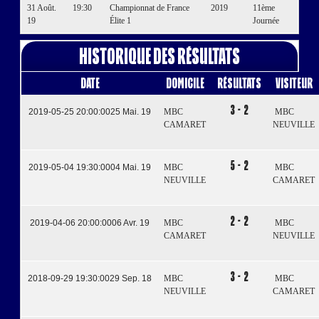
31 Août.
19:30
Championnat de France
2019
11ème
19
Élite 1
Journée
Historique des résultats
Date
Domicile
Résultats
Visiteur
3 - 2
2019-05-25 20:00:00
25 Mai. 19
MBC
MBC
CAMARET
NEUVILLE
5 - 2
2019-05-04 19:30:00
04 Mai. 19
MBC
MBC
NEUVILLE
CAMARET
2 - 2
2019-04-06 20:00:00
06 Avr. 19
MBC
MBC
CAMARET
NEUVILLE
3 - 2
2018-09-29 19:30:00
29 Sep. 18
MBC
MBC
NEUVILLE
CAMARET