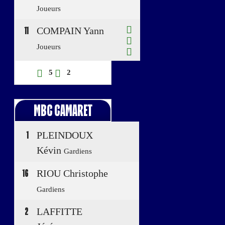
Joueurs
11
COMPAIN Yann
Joueurs
5
2
MBC CAMARET
1
PLEINDOUX
Kévin
Gardiens
16
RIOU Christophe
Gardiens
2
LAFFITTE