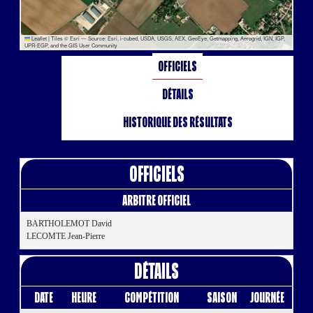
Leaflet
|
Tiles © Esri — Source: Esri, i-cubed, USDA, USGS, AEX, GeoEye, Getmapping, Aerogrid, IGN, IGP,
UPR-EGP, and the GIS User Community
Officiels
Détails
Historique des résultats
Officiels
Arbitre Officiel
BARTHOLEMOT David
LECOMTE Jean-Pierre
Détails
Date
Heure
Compétition
Saison
Journée