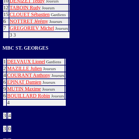
10
DENIZET Teddy
Joueurs
12
TABOIN Rudy
Joueurs
15
CLOUET Sébastien
Gardiens
6
NOTTRET Jérémy
Joueurs
7
GREGORIEV Michel
Joueurs
3
3
MBC ST. GEORGES
1
DELVAUX Lionel
Gardiens
2
MAZILLE Julien
Joueurs
4
COURANT Anthony
Joueurs
6
EPINAT Damien
Joueurs
9
MUTIN Maxime
Joueurs
6
BOUILLARD Robin
Joueurs
4
Buts
3
4
Verts
3
0
Jaunes