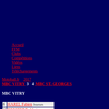
Accueil
FFM
Clubs
Compétitions
Vidéos
Liens
Téléchargements
Motoball.fr
>
2017
>
MBC VITRY – MBC ST. GEORGES
MBC VITRY
3
-
4
MBC ST. GEORGES
MBC VITRY
8
HAREL Fabien
Joueurs