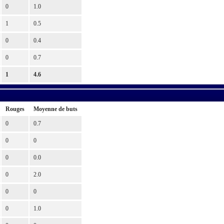
0
1.0
1
0.5
0
0.4
0
0.7
1
4.6
Rouges
Moyenne de buts
0
0.7
0
0
0
0.0
0
2.0
0
0
0
1.0