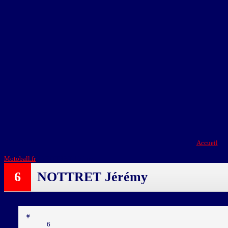
Accueil
Motoball.fr
>
NOTTRET Jérémy
6
NOTTRET Jérémy
#
6