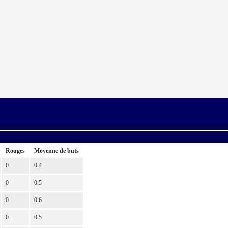
Rouges
Moyenne de buts
0
0.4
0
0.5
0
0.6
0
0.5