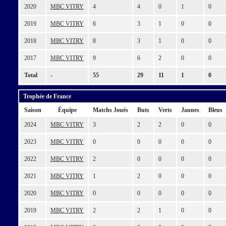
2020
MBC VITRY
4
4
0
1
0
2019
MBC VITRY
6
3
1
0
0
2018
MBC VITRY
8
3
1
0
0
2017
MBC VITRY
9
6
2
0
0
Total
-
55
29
11
1
0
Trophée de France
Saison
Équipe
Matchs Joués
Buts
Verts
Jaunes
Bleus
2024
MBC VITRY
3
2
2
0
0
2023
MBC VITRY
0
0
0
0
0
2022
MBC VITRY
2
0
0
0
0
2021
MBC VITRY
1
2
0
0
0
2020
MBC VITRY
0
0
0
0
0
2019
MBC VITRY
2
2
1
0
0