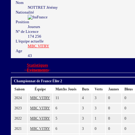
Nom
NOTTRET Jérémy
Nationalité
France
Position
Joueurs
N° de Licence
174 256
L'équipe actuelle
MBC VITRY
Age
43
Statistiques
Évènements
Championnat de France Élite 2
Saison
Équipe
Matchs Joués
Buts
Verts
Jaunes
Bleus
2024
MBC VITRY
11
4
3
0
0
2023
MBC VITRY
6
3
3
0
0
2022
MBC VITRY
5
3
1
0
0
2021
MBC VITRY
6
3
0
0
0