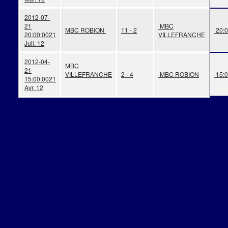
2012-07-
21
MBC
MBC ROBION
11 - 2
20:0
20:00:00
21
VILLEFRANCHE
Juil. 12
2012-04-
MBC
21
VILLEFRANCHE
2 - 4
MBC ROBION
15:0
15:00:00
21
Avr. 12