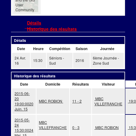
User
Community
Détails
Historique des résultats
Détails
Date
Heure
Compétition
Saison
Journée
24 Avr.
Séniors -
6ème Journée -
15:30
2016
16
Sud
Zone Sud
Historique des résultats
Date
Domicile
Résultats
Visiteur
2015-06-
20
MBC
MBC ROBION
11 - 2
19:0
19:00:00
20
VILLEFRANCHE
Juin. 15
2015-05-
MBC
24
VILLEFRANCHE
0 - 3
MBC ROBION
15:3
15:30:00
24
Mai. 15