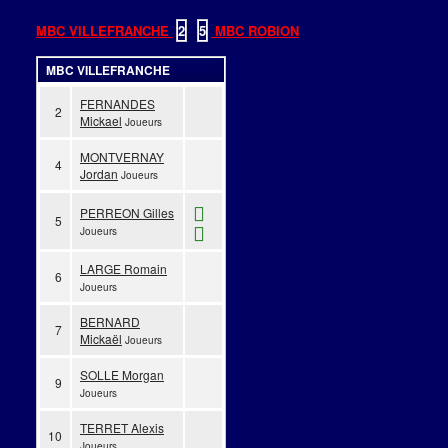
MBC VILLEFRANCHE
2
-
5
MBC ROBION
MBC VILLEFRANCHE
FERNANDES
2
Mickael
Joueurs
MONTVERNAY
4
Jordan
Joueurs
PERREON Gilles
5
Joueurs
LARGE Romain
6
Joueurs
BERNARD
7
Mickaël
Joueurs
SOLLE Morgan
9
Joueurs
TERRET Alexis
10
Joueurs