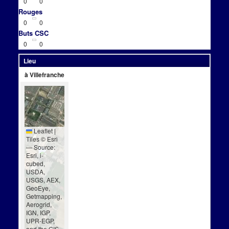
0
0
Rouges
0
0
Buts CSC
0
0
Lieu
à Villefranche
Leaflet
|
Tiles © Esri
— Source:
Esri, i-
cubed,
USDA,
USGS, AEX,
GeoEye,
Getmapping,
Aerogrid,
IGN, IGP,
UPR-EGP,
and the GIS