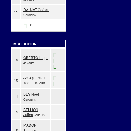
DAUJAT Gaëtan
15
Gardiens
2
MBC ROBION
OBERTO Hugo
9
Joueurs
JACQUEMOT
10
Yoann
Joueurs
BEY Noël
1
Gardiens
BELLION
2
Julien
Joueurs
MADON
6
Anthony