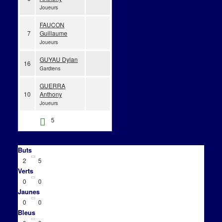
Joueurs
FAUCON
7
Guillaume
Joueurs
GUYAU Dylan
16
Gardiens
GUERRA
10
Anthony
Joueurs
5
Buts
2
5
Verts
0
0
Jaunes
0
0
Bleus