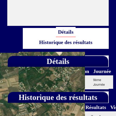
Détails
Historique des résultats
Détails
Date
Heure
Compétition
Saison
Journée
21 Juil.
20:00
Championnat de
2012
9ème
12
France Élite 2
Journée
Historique des résultats
Date
Domicile
Résultats
Vi