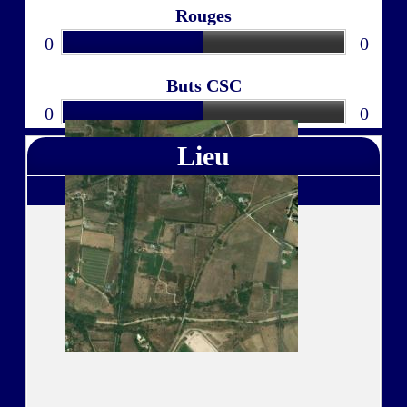
Rouges
0
0
Buts CSC
0
0
Lieu
à Robion