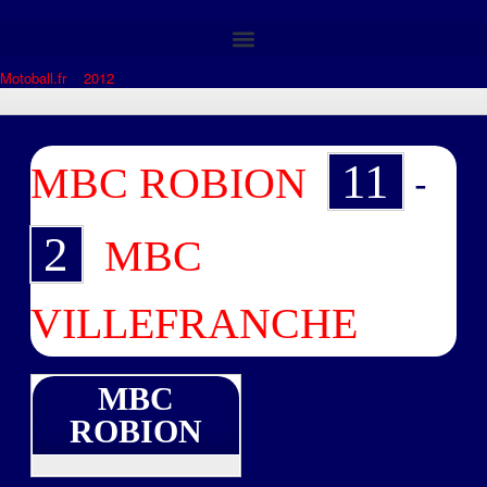
Motoball.fr
>
2012
>
MBC ROBION – MBC VILLEFRANCHE
-
11
MBC ROBION
2
MBC
VILLEFRANCHE
MBC
ROBION