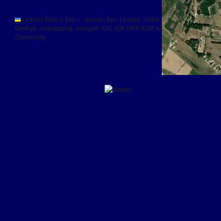
Leaflet
|
Tiles © Esri — Source: Esri, i-cubed, USDA, USGS, AEX,
GeoEye, Getmapping, Aerogrid, IGN, IGP, UPR-EGP, and the GIS User
Community