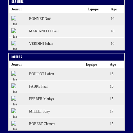
Gardiens
Joueur
Équipe
Age
BONNET Noé
16
MARIANELLI Paul
18
VERDINI Johan
16
Joueurs
Joueur
Équipe
Age
BOILLOT Lohan
16
FABRE Paul
16
FERRER Mathys
15
MILLET Tony
17
ROBERT Clément
15