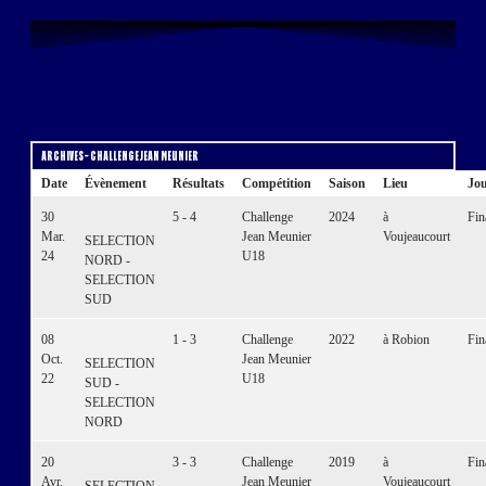
Les Finales du Challenge Jean
Meunier U18
Archives – Challenge Jean Meunier
Date
Évènement
Résultats
Compétition
Saison
Lieu
Jo
30
5 - 4
Challenge
2024
à
Fin
Mar.
Jean Meunier
Voujeaucourt
SELECTION
24
U18
NORD -
SELECTION
SUD
08
1 - 3
Challenge
2022
à Robion
Fin
Oct.
Jean Meunier
SELECTION
22
U18
SUD -
SELECTION
NORD
20
3 - 3
Challenge
2019
à
Fin
Avr.
Jean Meunier
Voujeaucourt