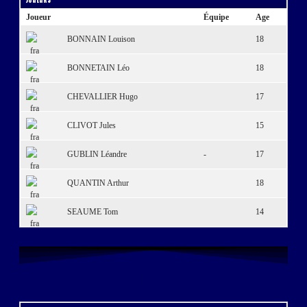
Joueur
Équipe
Age
BONNAIN Louison
18
BONNETAIN Léo
18
CHEVALLIER Hugo
17
CLIVOT Jules
15
GUBLIN Léandre
-
17
QUANTIN Arthur
18
SEAUME Tom
14
La Sélection Sud