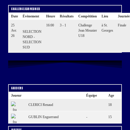
Challenge Jean Meunier
Date
Évènement
Heure
Résultats
Compétition
Lieu
Journée
25
16:00
3 - 1
Challenge
à St.
Finale
Avr.
Jean Meunier
Georges
SELECTION
26
U18
NORD -
SELECTION
SUD
La Sélection Nord
Gardiens
Joueur
Équipe
Age
CLERICI Renaud
18
GUBLIN Enguerrand
-
15
Joueurs