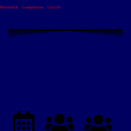
Motoball.fr
>
Compétitions
>
Les U18
>
Challenge Jean Meunier U18
Challenge Jean Meunier
U18
Retrouvez l’ensemble des informations du Challenge Jean Meunier U18
sur les différents onglets.