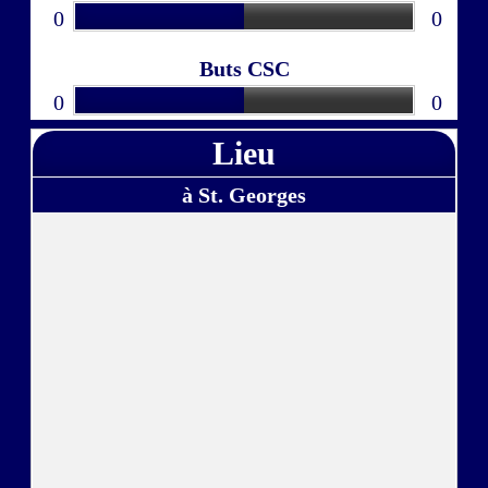
0
0
Buts CSC
0
0
Lieu
à St. Georges