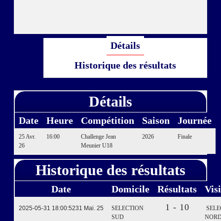
Détails
Historique des résultats
Détails
Date
Heure
Compétition
Saison
Journée
25 Avr.
16:00
Challenge Jean
2026
Finale
26
Meunier U18
Historique des résultats
Date
Domicile
Résultats
Vis
1 - 10
2025-05-31 18:00:52
31 Mai. 25
SELECTION
SELE
SUD
NOR