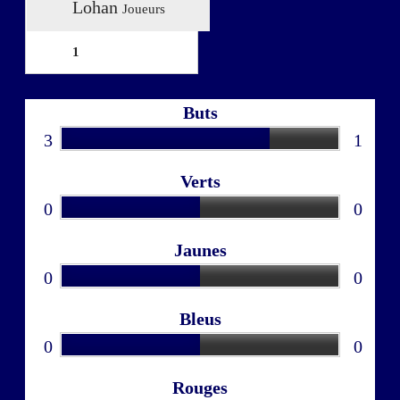
Lohan
Joueurs
1
Buts
3
1
Verts
0
0
Jaunes
0
0
Bleus
0
0
Rouges