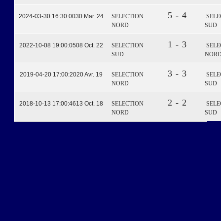
5 - 4
2024-03-30 16:30:00
30 Mar. 24
SELECTION
SELE
NORD
SUD
1 - 3
2022-10-08 19:00:05
08 Oct. 22
SELECTION
SELE
SUD
NOR
3 - 3
2019-04-20 17:00:20
20 Avr. 19
SELECTION
SELE
NORD
SUD
2 - 2
2018-10-13 17:00:46
13 Oct. 18
SELECTION
SELE
NORD
SUD