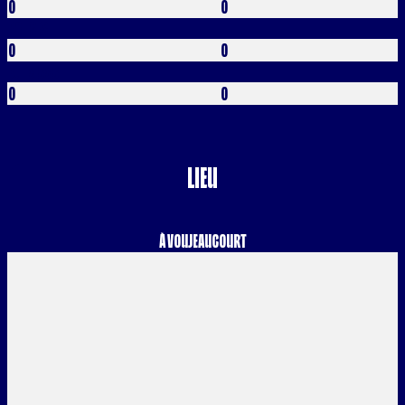
0
0
Rouges
0
0
Buts CSC
0
0
Lieu
à Voujeaucourt