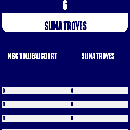
6
SUMA TROYES
MBC VOUJEAUCOURT
SUMA TROYES
Buts
0
0
Verts
0
0
Jaunes
0
0
Bleus