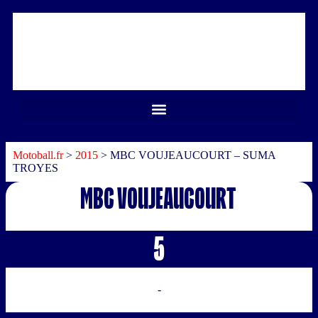
Motoball.fr
>
2015
>
MBC VOUJEAUCOURT – SUMA
TROYES
MBC VOUJEAUCOURT
5
-