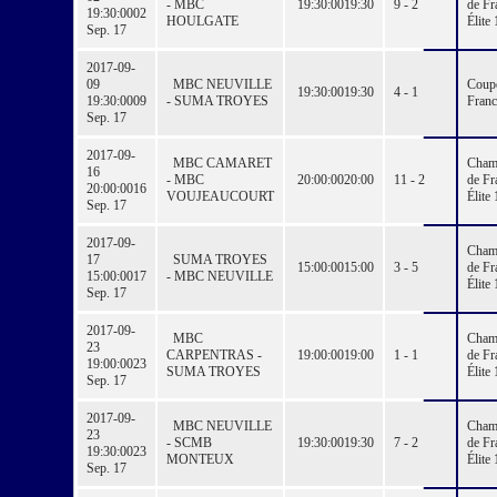
- MBC
19:30:00
19:30
9 - 2
de Fr
19:30:00
02
HOULGATE
Élite 
Sep. 17
2017-09-
09
MBC NEUVILLE
Coup
19:30:00
19:30
4 - 1
19:30:00
09
- SUMA TROYES
Franc
Sep. 17
2017-09-
MBC CAMARET
Cham
16
- MBC
20:00:00
20:00
11 - 2
de Fr
20:00:00
16
VOUJEAUCOURT
Élite 
Sep. 17
2017-09-
Cham
17
SUMA TROYES
15:00:00
15:00
3 - 5
de Fr
15:00:00
17
- MBC NEUVILLE
Élite 
Sep. 17
2017-09-
MBC
Cham
23
CARPENTRAS -
19:00:00
19:00
1 - 1
de Fr
19:00:00
23
SUMA TROYES
Élite 
Sep. 17
2017-09-
MBC NEUVILLE
Cham
23
- SCMB
19:30:00
19:30
7 - 2
de Fr
19:30:00
23
MONTEUX
Élite 
Sep. 17