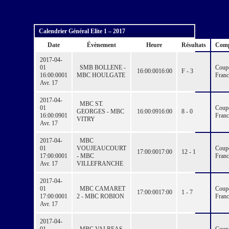
France et le Trophée des Champions de la
catégorie Élite 1.
Calendrier Général Elite 1 – 2017
Date
Évènement
Heure
Résultats
Comp
2017-04-
01
SMB BOLLENE -
Coup
16:00:00
16:00
F - 3
16:00:00
01
MBC HOULGATE
Franc
Avr. 17
2017-04-
MBC ST.
01
Coup
GEORGES - MBC
16:00:09
16:00
8 - 0
16:00:09
01
Franc
VITRY
Avr. 17
2017-04-
MBC
01
VOUJEAUCOURT
Coup
17:00:00
17:00
12 - 1
17:00:00
01
- MBC
Franc
Avr. 17
VILLEFRANCHE
2017-04-
01
MBC CAMARET
Coup
17:00:00
17:00
1 - 7
17:00:00
01
2 - MBC ROBION
Franc
Avr. 17
2017-04-