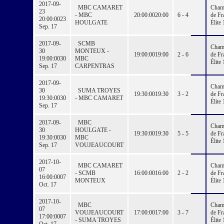
2017-09-
MBC CAMARET
Cham
23
- MBC
20:00:00
20:00
6 - 4
de Fr
20:00:00
23
HOULGATE
Élite 
Sep. 17
2017-09-
SCMB
Cham
30
MONTEUX -
19:00:00
19:00
2 - 6
de Fr
19:00:00
30
MBC
Élite 
Sep. 17
CARPENTRAS
2017-09-
Cham
30
SUMA TROYES
19:30:00
19:30
3 - 2
de Fr
19:30:00
30
- MBC CAMARET
Élite 
Sep. 17
2017-09-
MBC
Cham
30
HOULGATE -
19:30:00
19:30
5 - 5
de Fr
19:30:00
30
MBC
Élite 
Sep. 17
VOUJEAUCOURT
2017-10-
MBC CAMARET
Cham
07
- SCMB
16:00:00
16:00
2 - 2
de Fr
16:00:00
07
MONTEUX
Élite 
Oct. 17
2017-10-
MBC
Cham
07
VOUJEAUCOURT
17:00:00
17:00
3 - 7
de Fr
17:00:00
07
- SUMA TROYES
Élite 