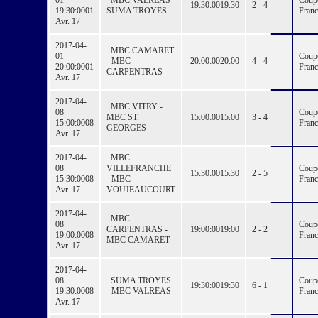
01
MBC VALREAS -
Coup
19:30:00
19:30
2 - 4
19:30:00
01
SUMA TROYES
Franc
Avr. 17
2017-04-
MBC CAMARET
01
Coup
- MBC
20:00:00
20:00
4 - 4
20:00:00
01
Franc
CARPENTRAS
Avr. 17
2017-04-
MBC VITRY -
08
Coup
MBC ST.
15:00:00
15:00
3 - 4
15:00:00
08
Franc
GEORGES
Avr. 17
2017-04-
MBC
08
VILLEFRANCHE
Coup
15:30:00
15:30
2 - 5
15:30:00
08
- MBC
Franc
Avr. 17
VOUJEAUCOURT
2017-04-
MBC
08
Coup
CARPENTRAS -
19:00:00
19:00
2 - 2
19:00:00
08
Franc
MBC CAMARET
Avr. 17
2017-04-
08
SUMA TROYES
Coup
19:30:00
19:30
6 - 1
19:30:00
08
- MBC VALREAS
Franc
Avr. 17