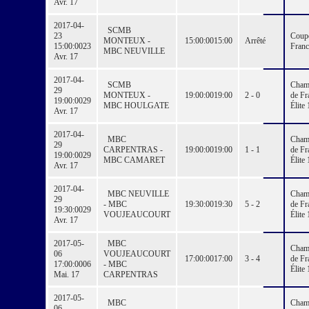
Avr. 17
2017-04-
SCMB
23
Coup
MONTEUX -
15:00:00
15:00
Arrêté
15:00:00
23
Franc
MBC NEUVILLE
Avr. 17
2017-04-
SCMB
Cham
29
MONTEUX -
19:00:00
19:00
2 - 0
de Fr
19:00:00
29
MBC HOULGATE
Élite 
Avr. 17
2017-04-
MBC
Cham
29
CARPENTRAS -
19:00:00
19:00
1 - 1
de Fr
19:00:00
29
MBC CAMARET
Élite 
Avr. 17
2017-04-
MBC NEUVILLE
Cham
29
- MBC
19:30:00
19:30
5 - 2
de Fr
19:30:00
29
VOUJEAUCOURT
Élite 
Avr. 17
2017-05-
MBC
Cham
06
VOUJEAUCOURT
17:00:00
17:00
3 - 4
de Fr
17:00:00
06
- MBC
Élite 
Mai. 17
CARPENTRAS
2017-05-
MBC
Cham
06