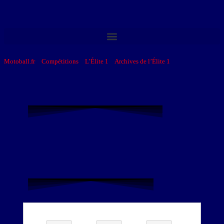
Motoball.fr
>
Compétitions
>
L’Élite 1
>
Archives de l’Élite 1
>
E1 – Saison
2017
Archives
Revivez cette saison au travers des onglets
disponibles.
Les
Equipes