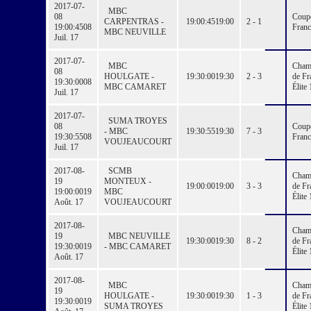
2017-07-
MBC
08
Coup
CARPENTRAS -
19:00:45
19:00
2 - 1
19:00:45
08
Franc
MBC NEUVILLE
Juil. 17
2017-07-
MBC
Cham
08
HOULGATE -
19:30:00
19:30
2 - 3
de Fr
19:30:00
08
MBC CAMARET
Élite 
Juil. 17
2017-07-
SUMA TROYES
08
Coup
- MBC
19:30:55
19:30
7 - 3
19:30:55
08
Franc
VOUJEAUCOURT
Juil. 17
2017-08-
SCMB
Cham
19
MONTEUX -
19:00:00
19:00
3 - 3
de Fr
19:00:00
19
MBC
Élite 
Août. 17
VOUJEAUCOURT
2017-08-
Cham
19
MBC NEUVILLE
19:30:00
19:30
8 - 2
de Fr
19:30:00
19
- MBC CAMARET
Élite 
Août. 17
2017-08-
MBC
Cham
19
HOULGATE -
19:30:00
19:30
1 - 3
de Fr
19:30:00
19
SUMA TROYES
Élite 