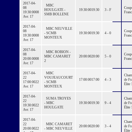
2017-04-
MBC
08
Coup
HOULGATE -
19:30:00
19:30
3 - F
19:30:00
08
Franc
SMB BOLLENE
Avr. 17
2017-04-
MBC NEUVILLE
08
Coup
- SCMB
19:30:00
19:30
4 - 0
19:30:00
08
Franc
MONTEUX
Avr. 17
2017-04-
MBC ROBION -
08
Coup
MBC CAMARET
20:00:00
20:00
5 - 0
20:00:00
08
Franc
2
Avr. 17
2017-04-
MBC
Cham
22
VOUJEAUCOURT
17:00:00
17:00
4 - 3
de Fr
17:00:00
22
- SCMB
Élite 
Avr. 17
MONTEUX
2017-04-
SUMA TROYES
Cham
22
- MBC
19:30:00
19:30
9 - 4
de Fr
19:30:00
22
HOULGATE
Élite 
Avr. 17
2017-04-
Cham
22
MBC CAMARET
20:00:00
20:00
3 - 4
de Fr
20:00:00
22
- MBC NEUVILLE
Élite 