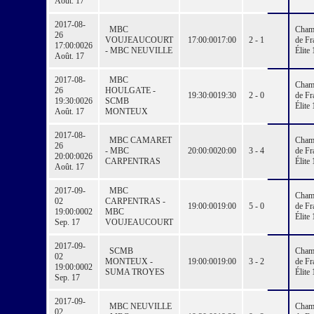
Août. 17
2017-08-
MBC
Cham
26
VOUJEAUCOURT
17:00:00
17:00
2 - 1
de Fr
17:00:00
26
- MBC NEUVILLE
Élite 
Août. 17
2017-08-
MBC
Cham
26
HOULGATE -
19:30:00
19:30
2 - 0
de Fr
19:30:00
26
SCMB
Élite 
Août. 17
MONTEUX
2017-08-
MBC CAMARET
Cham
26
- MBC
20:00:00
20:00
3 - 4
de Fr
20:00:00
26
CARPENTRAS
Élite 
Août. 17
2017-09-
MBC
Cham
02
CARPENTRAS -
19:00:00
19:00
5 - 0
de Fr
19:00:00
02
MBC
Élite 
Sep. 17
VOUJEAUCOURT
2017-09-
SCMB
Cham
02
MONTEUX -
19:00:00
19:00
3 - 2
de Fr
19:00:00
02
SUMA TROYES
Élite 
Sep. 17
2017-09-
MBC NEUVILLE
Cham
02