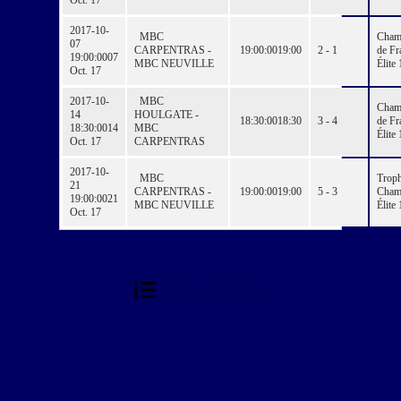
Oct. 17
2017-10-
MBC
Cham
07
CARPENTRAS -
19:00:00
19:00
2 - 1
de Fr
19:00:00
07
MBC NEUVILLE
Élite 
Oct. 17
2017-10-
MBC
Cham
14
HOULGATE -
18:30:00
18:30
3 - 4
de Fr
18:30:00
14
MBC
Élite 
Oct. 17
CARPENTRAS
2017-10-
MBC
Troph
21
CARPENTRAS -
19:00:00
19:00
5 - 3
Cham
19:00:00
21
MBC NEUVILLE
Élite 
Oct. 17
Classement