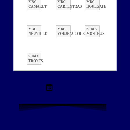
MBC
MBC
MBC
CAMARET
CARPENTRAS
HOULGATE
MBC
MBC
SCMB
NEUVILLE
VOUJEAUCOURT
MONTEUX
SUMA
TROYES
Calendrier
Calendrier et Résultats de la Saison
Retrouvez l’ensemble des résultats de la saison,
incluant le Championnat de France, la Coupe de