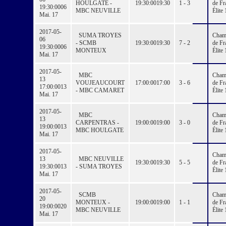
HOULGATE -
19:30:00
19:30
1 - 3
de Fr
19:30:00
06
MBC NEUVILLE
Élite 
Mai. 17
2017-05-
SUMA TROYES
Cham
06
- SCMB
19:30:00
19:30
7 - 2
de Fr
19:30:00
06
MONTEUX
Élite 
Mai. 17
2017-05-
MBC
Cham
13
VOUJEAUCOURT
17:00:00
17:00
3 - 6
de Fr
17:00:00
13
- MBC CAMARET
Élite 
Mai. 17
2017-05-
MBC
Cham
13
CARPENTRAS -
19:00:00
19:00
3 - 0
de Fr
19:00:00
13
MBC HOULGATE
Élite 
Mai. 17
2017-05-
Cham
13
MBC NEUVILLE
19:30:00
19:30
5 - 5
de Fr
19:30:00
13
- SUMA TROYES
Élite 
Mai. 17
2017-05-
SCMB
Cham
20
MONTEUX -
19:00:00
19:00
1 - 1
de Fr
19:00:00
20
MBC NEUVILLE
Élite 
Mai. 17