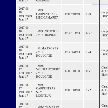
Juin. 17
GEORGES
2017-06-
MBC
10
Coup
CARPENTRAS -
19:00:50
19:00
5 - 0
19:00:50
10
Franc
MBC CAMARET
Juin. 17
2017-06-
10
MBC NEUVILLE
Coup
19:30:01
19:30
12 - 5
19:30:01
10
- MBC ROBION
Franc
Juin. 17
2017-06-
SUMA TROYES
10
Coup
- MBC
19:30:14
19:30
6 - 4
19:30:14
10
Franc
HOULGATE
Juin. 17
2017-06-
MBC
Cham
17
VOUJEAUCOURT
17:00:00
17:00
11 - 3
de Fr
17:00:00
17
- MBC
Élite 
Juin. 17
HOULGATE
2017-06-
MBC
Cham
17
CARPENTRAS -
19:00:00
19:00
2 - 2
de Fr
19:00:00
17
SCMB
Élite 
Juin. 17
MONTEUX
2017-06-
Cham
17
MBC CAMARET