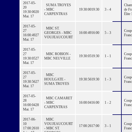
2017-05-
SUMA TROYES
Cham
20
- MBC
19:30:00
19:30
3 - 4
de Fr
19:30:00
20
CARPENTRAS
Élite 
Mai. 17
2017-05-
MBC ST.
27
Coup
GEORGES - MBC
16:00:49
16:00
5 - 3
16:00:49
27
Franc
VOUJEAUCOURT
Mai. 17
2017-05-
27
MBC ROBION -
Coup
19:30:05
19:30
1 - 1
19:30:05
27
MBC NEUVILLE
Franc
Mai. 17
2017-05-
MBC
27
Coup
HOULGATE -
19:30:56
19:30
1 - 3
19:30:56
27
Franc
SUMA TROYES
Mai. 17
2017-05-
MBC CAMARET
28
Coup
- MBC
16:00:04
16:00
1 - 2
16:00:04
28
Franc
CARPENTRAS
Mai. 17
2017-06-
MBC
10
VOUJEAUCOURT
Coup
17:00:26
17:00
3 - 1
17:00:26
10
- MBC ST.
Franc