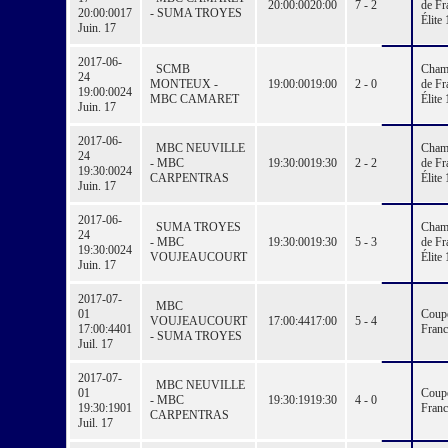
20:00:00
20:00
7 - 2
de Fr
20:00:00
17
- SUMA TROYES
Élite 
Juin. 17
2017-06-
SCMB
Cham
24
MONTEUX -
19:00:00
19:00
2 - 0
de Fr
19:00:00
24
MBC CAMARET
Élite 
Juin. 17
2017-06-
MBC NEUVILLE
Cham
24
- MBC
19:30:00
19:30
2 - 2
de Fr
19:30:00
24
CARPENTRAS
Élite 
Juin. 17
2017-06-
SUMA TROYES
Cham
24
- MBC
19:30:00
19:30
5 - 3
de Fr
19:30:00
24
VOUJEAUCOURT
Élite 
Juin. 17
2017-07-
MBC
01
Coup
VOUJEAUCOURT
17:00:44
17:00
5 - 4
17:00:44
01
Franc
- SUMA TROYES
Juil. 17
2017-07-
MBC NEUVILLE
01
Coup
- MBC
19:30:19
19:30
4 - 0
19:30:19
01
Franc
CARPENTRAS
Juil. 17