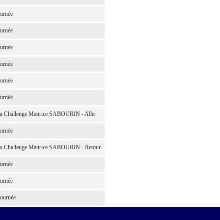
urnée
urnée
urnée
urnée
urnée
urnée
du Challenge Maurice SABOURIN - Aller
urnée
du Challenge Maurice SABOURIN - Retour
urnée
urnée
ournée