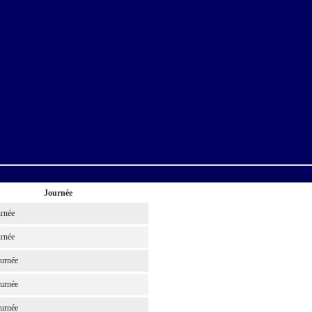
ns
Téléchargements
Journée
urnée
urnée
urnée
urnée
urnée