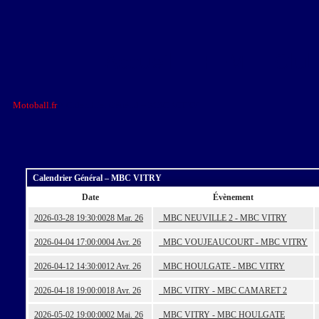
Accueil
FFM
Club
Motoball.fr
>
Calendrier Général – MBC VITRY
Calendrier Général – MBC VITRY
Date
Évènement
2026-03-28 19:30:00
28 Mar. 26
MBC NEUVILLE 2 - MBC VITRY
2026-04-04 17:00:00
04 Avr. 26
MBC VOUJEAUCOURT - MBC VITRY
2026-04-12 14:30:00
12 Avr. 26
MBC HOULGATE - MBC VITRY
2026-04-18 19:00:00
18 Avr. 26
MBC VITRY - MBC CAMARET 2
2026-05-02 19:00:00
02 Mai. 26
MBC VITRY - MBC HOULGATE