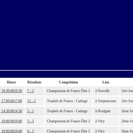
s
Compétitions
Vidéos
Lie
Triez les colonnes en cliquant sur leurs titres
Heure
Résultats
Compétition
Lieu
19:30:00
19:30
7 - 2
Championnat de France Élite 2
à Neuville
1ère Jo
17:00:00
17:00
12 - 2
Trophée de France - Cadrage
à Voujeaucourt
1ère Jo
14:30:00
14:30
5 - 1
Trophée de France - Cadrage
à Houlgate
2ème Jo
19:00:00
19:00
5 - 3
Championnat de France Élite 2
à Vitry
2ème Jo
19:00:00
19:00
0 - 5
Championnat de France Élite 2
à Vitry
3ème Jo