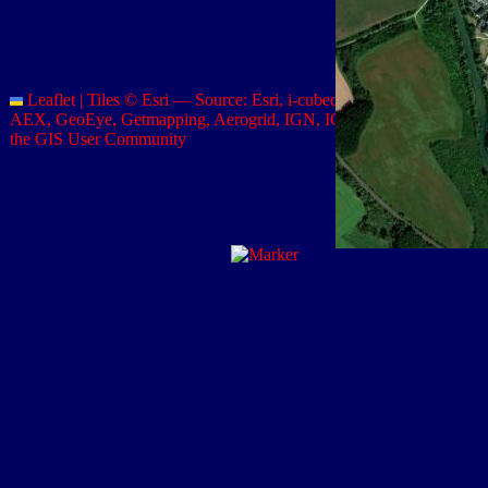
Leaflet
|
Tiles © Esri — Source: Esri, i-cubed, USDA, USGS,
AEX, GeoEye, Getmapping, Aerogrid, IGN, IGP, UPR-EGP, and
the GIS User Community