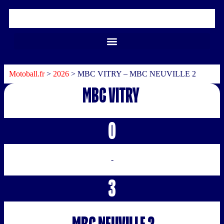
Motoball.fr
>
2026
>
MBC VITRY – MBC NEUVILLE 2
MBC VITRY
0
-
3