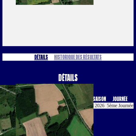
Détails
Historique des résultats
Détails
Date
Heure
Compétition
Saison
Journée
27 Juin. 26
19:00
Trophée de France - Cadrage
2026
5ème Journée