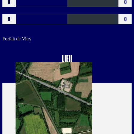
0
0
Buts CSC
0
0
Forfait de Vitry
Lieu
à Vitry