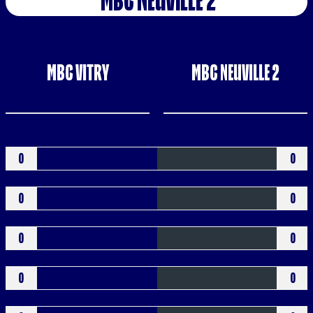
MBC NEUVILLE 2
MBC VITRY
MBC NEUVILLE 2
Buts
0
0
Verts
0
0
Jaunes
0
0
Bleus
0
0
Rouges