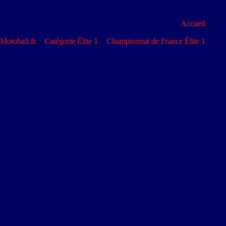
Accueil
Motoball.fr
>
Catégorie Élite 1
>
Championnat de France Élite 1
>
ROC
Mécanicien
ROCHE Christian
Nationalité
Age