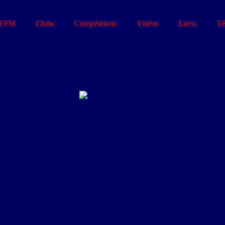
FFM
Clubs
Compétitions
Vidéos
Liens
Té
HE Christian
France
1