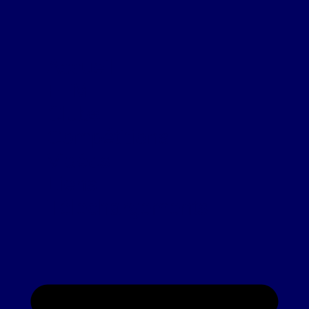
Accueil
FFM
Clubs
Compétitions
Vidéos
Liens
Téléchargements