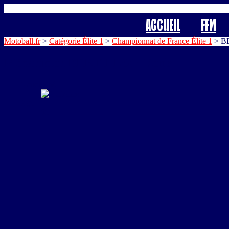
Accueil
FFM
Motoball.fr
>
Catégorie Élite 1
>
Championnat de France Élite 1
>
B
Mécanicien
BERTILLON Denis
Nationalité
France
Age
65