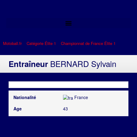
Motoball.fr
>
Catégorie Élite 1
>
Championnat de France Élite 1
>
BERNARD Sylvain
BERNARD Sylvain
Entraîneur
Nationalité
France
Age
43