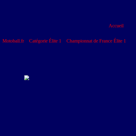
Accueil
Motoball.fr
>
Catégorie Élite 1
>
Championnat de France Élite 1
>
BA
Mécanicien
BAILLOU Patrice
Nationalité
France
Age
59