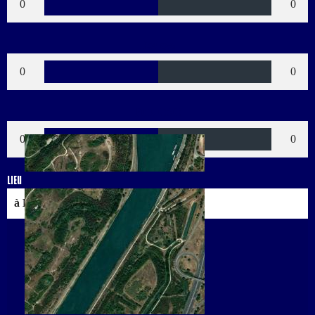
0
0
Rouges
0
0
Buts CSC
0
0
Lieu
à Bollène