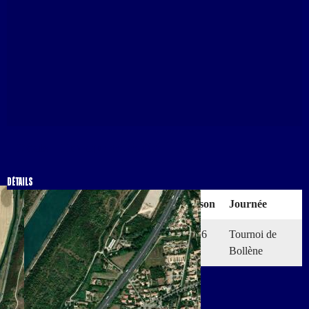
Détails
Historique des résultats
Détails
Date
Heure
Compétition
Saison
Journée
21 Mar.
14:00
Amical
2026
Tournoi de
26
Bollène