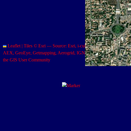
Leaflet
|
Tiles © Esri — Source: Esri, i-cubed, USDA, USGS,
AEX, GeoEye, Getmapping, Aerogrid, IGN, IGP, UPR-EGP, and
the GIS User Community