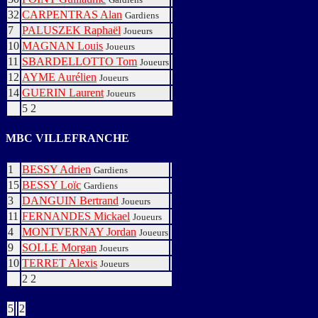
32
CARPENTRAS Alan
Gardiens
7
PALUSZEK Raphaël
Joueurs
10
MAGNAN Louis
Joueurs
11
SBARDELLOTTO Tom
Joueurs
12
AYME Aurélien
Joueurs
14
GUERIN Laurent
Joueurs
5
2
MBC VILLEFRANCHE
1
BESSY Adrien
Gardiens
15
BESSY Loïc
Gardiens
3
DANGUIN Bertrand
Joueurs
11
FERNANDES Mickael
Joueurs
4
MONTVERNAY Jordan
Joueurs
9
SOLLE Morgan
Joueurs
10
TERRET Alexis
Joueurs
2
2
Buts
5
2