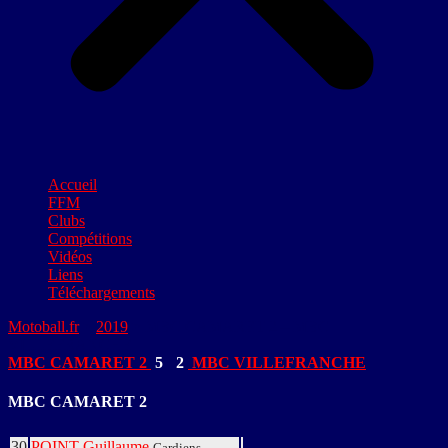
Accueil
FFM
Clubs
Compétitions
Vidéos
Liens
Téléchargements
Motoball.fr
>
2019
>
MBC CAMARET 2 – MBC
VILLEFRANCHE
MBC CAMARET 2
5
-
2
MBC VILLEFRANCHE
MBC CAMARET 2
30
POINT Guillaume
Gardiens