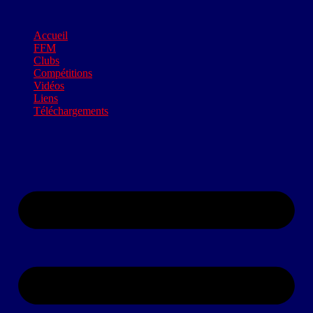
Accueil
FFM
Clubs
Compétitions
Vidéos
Liens
Téléchargements