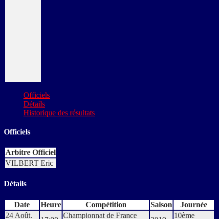
Officiels
Détails
Historique des résultats
Officiels
Arbitre Officiel
VILBERT Eric
Détails
Date
Heure
Compétition
Saison
Journée
24 Août.
Championnat de France
10ème