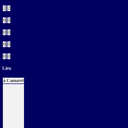
Verts
2
2
Jaunes
0
0
Bleus
0
0
Rouges
0
0
Buts CSC
0
0
Lieu
à Camaret