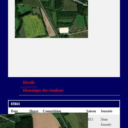
Détails
Historique des résultats
Détails
Date
Heure
Compétition
Saison
Journée
20 Juin.
19:00
Championnat de France Élite
2015
5ème
15
2
Journée