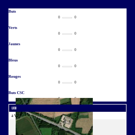
Buts
0
0
Verts
0
0
Jaunes
0
0
Bleus
0
0
Rouges
0
0
Buts CSC
0
0
Lieu
à Vitry