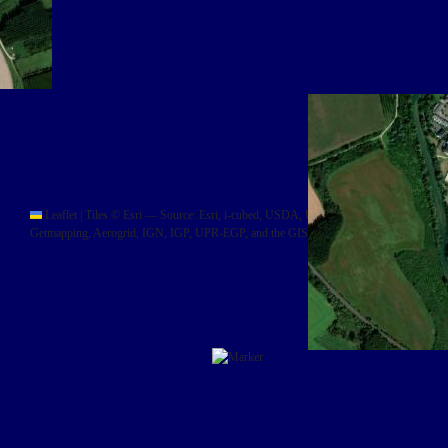
Leaflet
|
Tiles © Esri — Source: Esri, i-cubed, USDA, USGS, AEX, GeoEye,
Getmapping, Aerogrid, IGN, IGP, UPR-EGP, and the GIS User Community