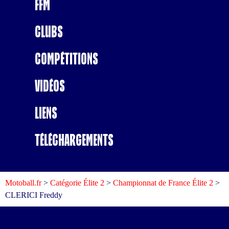
FFM
Clubs
Compétitions
Vidéos
Liens
Téléchargements
Motoball.fr
>
Catégorie Élite 2
>
Championnat de France Élite 2
>
CLERICI Freddy
Mécanicien
CLERICI Freddy