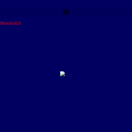
Motoball.fr
>
CHAUMARD Franck
Mécanicien
CHAUMARD
Franck
Nationalité
France
Age
59