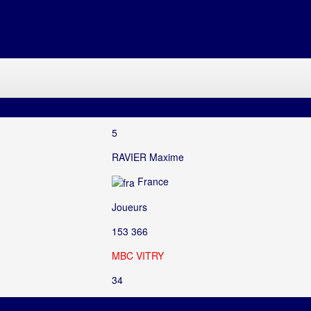
s
Compétitions
Vidéos
Lie
5
RAVIER Maxime
France
Joueurs
153 366
MBC VITRY
34