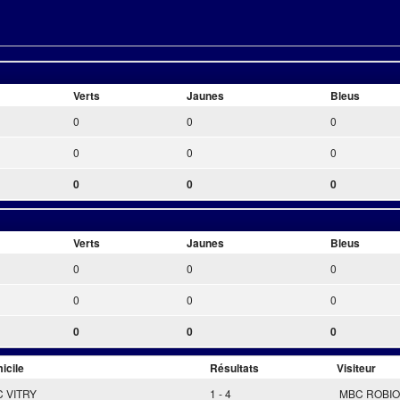
Verts
Jaunes
Bleus
0
0
0
0
0
0
0
0
0
Verts
Jaunes
Bleus
0
0
0
0
0
0
0
0
0
icile
Résultats
Visiteur
 VITRY
1 - 4
MBC ROBI