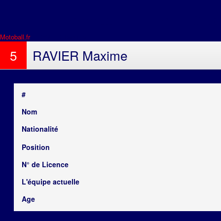
Accueil
FFM
Club
Motoball.fr
>
RAVIER Maxime
5
RAVIER Maxime
#
Nom
Nationalité
Position
N° de Licence
L'équipe actuelle
Age